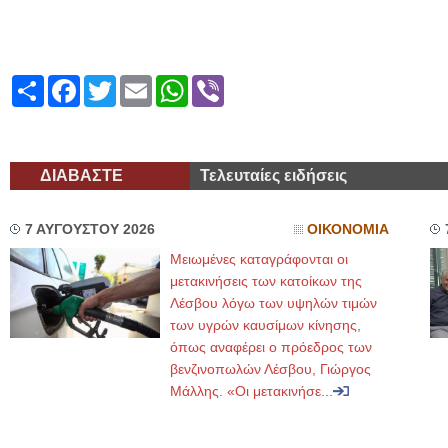
Share
Facebook
Twitter
Email
WhatsApp
Viber
ΔΙΑΒΑΣΤΕ
Τελευταίες ειδήσεις
7 ΑΥΓΟΥΣΤΟΥ 2026
ΟΙΚΟΝΟΜΙΑ
Μειωμένες καταγράφονται οι
μετακινήσεις των κατοίκων της
Λέσβου λόγω των υψηλών τιμών
των υγρών καυσίμων κίνησης,
όπως αναφέρει ο πρόεδρος των
βενζινοπωλών Λέσβου, Γιώργος
Μάλλης. «Οι μετακινήσε...