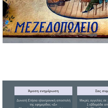
Άμεση ενημέρωση
Σας συμ
Δυνατή Ετήσια ηλεκτρονική αποστολή
Μικρές αγγελίες σε 
της εφημερίδας «Δ»
1 εβδομάδα απ