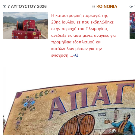
7 ΑΥΓΟΥΣΤΟΥ 2026
ΚΟΙΝΩΝΙΑ
Η καταστροφική πυρκαγιά της
29ης Ιουλίου εε που εκδηλώθηκε
στην περιοχή του Πλωμαρίου,
ανέδειξε τις αυξημένες ανάγκες για
προμήθεια εξοπλισμού και
κατάλληλων μέσων για την
ενίσχυση ...