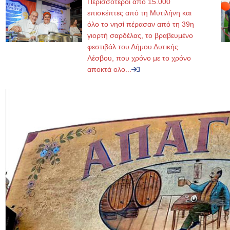
Περισσότεροι από 15.000
επισκέπτες από τη Μυτιλήνη και
όλο το νησί πέρασαν από τη 39η
γιορτή σαρδέλας, το βραβευμένο
φεστιβάλ του Δήμου Δυτικής
Λέσβου, που χρόνο με το χρόνο
αποκτά ολο...