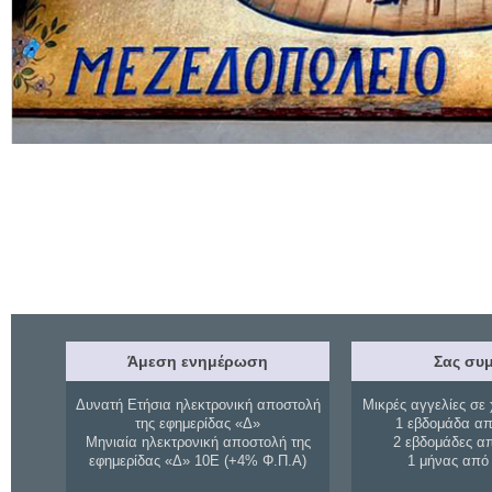
Άμεση ενημέρωση
Σας συμ
Δυνατή Ετήσια ηλεκτρονική αποστολή
Μικρές αγγελίες σε 
της εφημερίδας «Δ»
1 εβδομάδα απ
Μηνιαία ηλεκτρονική αποστολή της
2 εβδομάδες α
εφημερίδας «Δ» 10Ε (+4% Φ.Π.Α)
1 μήνας από