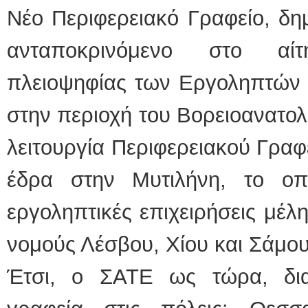
Νέο Περιφερειακό Γραφείο, δημ
ΕΙΔΙΚΟΣ
ανταποκρινόμενο στο αίτ
πλειοψηφίας των Εργοληπτών
στην περιοχή του Βορειοανατολι
λειτουργία Περιφερειακού Γραφ
Φυσικοθε
έδρα στην Μυτιλήνη, το οπ
εργοληπτικές επιχειρήσεις μέλ
νομούς Λέσβου, Χίου και Σάμου
Έτσι, ο ΣΑΤΕ ως τώρα, δια