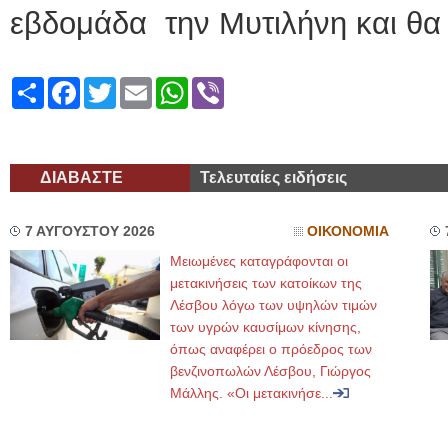
εβδομάδα την Μυτιλήνη και θα 
Share
Facebook
Twitter
Email
WhatsApp
Viber
ΔΙΑΒΑΣΤΕ
Τελευταίες ειδήσεις
7 ΑΥΓΟΥΣΤΟΥ 2026
ΟΙΚΟΝΟΜΙΑ
Μειωμένες καταγράφονται οι
μετακινήσεις των κατοίκων της
Λέσβου λόγω των υψηλών τιμών
των υγρών καυσίμων κίνησης,
όπως αναφέρει ο πρόεδρος των
βενζινοπωλών Λέσβου, Γιώργος
Μάλλης. «Οι μετακινήσε...