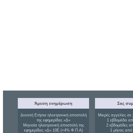
Άμεση ενημέρωση
Σας συμ
Δυνατή Ετήσια ηλεκτρονική αποστολή
Μικρές αγγελίες σε 
της εφημερίδας «Δ»
1 εβδομάδα απ
Μηνιαία ηλεκτρονική αποστολή της
2 εβδομάδες α
εφημερίδας «Δ» 10Ε (+4% Φ.Π.Α)
1 μήνας από