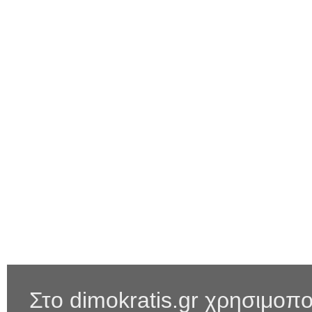
Στο dimokratis.gr χρησιμοπο