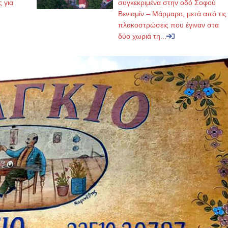
ς για
συγκεκριμένα στην οδό Σοφού
Βενιαμίν – Μάρμαρο, μετά από τις
πλακοστρώσεις που έγιναν στα
δύο χωριά τη...