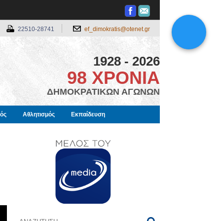
22510-28741
ef_dimokratis@otenet.gr
1928 - 2026
98 ΧΡΟΝΙΑ
ΔΗΜΟΚΡΑΤΙΚΩΝ ΑΓΩΝΩΝ
μός
Αθλητισμός
Εκπαίδευση