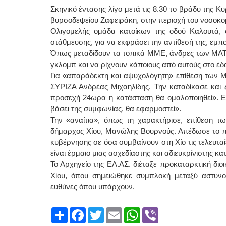
Σκηνικό έντασης λίγο μετά τις 8.30 το βράδυ της 
βυρσοδεψείου Ζαφειράκη, στην περιοχή του νοσοκο
Ολιγομελής ομάδα κατοίκων της οδού Καλουτά, 
στάθμευσης, για να εκφράσει την αντίθεσή της, εμ
Όπως μεταδίδουν τα τοπικά ΜΜΕ, άνδρες των ΜΑΤ, 
γκλομπ και να ρίχνουν κάποιους από αυτούς στο έδ
Για «απαράδεκτη και αψυχολόγητη» επίθεση των Μ
ΣΥΡΙΖΑ Ανδρέας Μιχαηλίδης. Την καταδίκασε και ζ
προσεχή 24ωρα η κατάσταση θα ομαλοποιηθεί». Ε
βάσει της συμφωνίας, θα εφαρμοστεί».
Την «αναίτια», όπως τη χαρακτήρισε, επίθεση τ
δήμαρχος Χίου, Μανώλης Βουρνούς. Απέδωσε το πε
κυβέρνησης σε όσα συμβαίνουν στη Χίο τις τελευταίε
είναι έρμαιο μιας ασχεδίαστης και αδιευκρίνιστης κ
Το Αρχηγείο της ΕΛ.ΑΣ. διέταξε προκαταρκτική διοι
Χίου, όπου σημειώθηκε συμπλοκή μεταξύ αστυν
ευθύνες όπου υπάρχουν.
Share
Facebook
Twitter
Email
WhatsApp
Viber