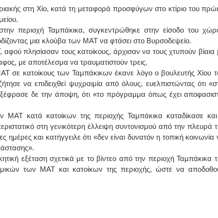
Κυριακής στη Χίο, κατά τη μεταφορά προσφύγων στο κτίριο του πρώ
μείου.
ΙΩΑΝΝΗΣ Α. ΜΑΛΛΙΑΣ
στην περιοχή Ταμπάκικα, συγκεντρώθηκε στην είσοδο του χώρ
ΧΕΙΡΟΥΡΓΟΣ
ποδίζοντας μια κλούβα των ΜΑΤ να φτάσει στο Βυρσοδεψείο.
ΟΦΘΑΛΜΙΑΤΡΟΣ
αφού πλησίασαν τους κατοίκους, άρχισαν να τους χτυπούν βίαια 
Διδάκτωρ Ιατρικής Σχολής
Πανεπιστημίου Αθηνών
αφος, με αποτέλεσμα να τραυματιστούν τρεις.
Καλλιπόλεως 3,Νέα Σμύρνη,
τηλ:210-9320215
ΑΤ σε κατοίκους των Ταμπάκικων έκανε λόγο ο βουλευτής Χίου τ
Καβέτσου 10, Μυτιλήνη, τηλ:
ήτησε να επιδειχθεί ψυχραιμία από όλους, ευελπιστώντας ότι «σ
2251038065
ξέφρασε δε την άποψη, ότι «το πρόγραμμα όπως έχει αποφασιστ
Χειρουργός Ωτορινολαρυγγολόγος
ων ΜΑΤ κατά κατοίκων της περιοχής Ταμπάκικα καταδίκασε και
Έλενα Μπούμπα
ριστατικό στη γενικότερη έλλειψη συντονισμού από την πλευρά τ
Στρατιωτικός Ιατρός
ς ημέρες και κατήγγειλε ότι «δεν είναι δυνατόν η τοπική κοινωνία 
Διδ.Παν.Αθηνών
Διπλωματούχος Ευρ.Ακαδημίας
ατάστασης».
Πάρνηθας 95-97 Αχαρναί
2102467085 & 6938502258
κητική εξέταση σχετικά με το βίντεο από την περιοχή Ταμπάκικα τ
email- elenboumpa@gmail.com
ομικών των ΜΑΤ και κατοίκων της περιοχής, ώστε να αποδοθο