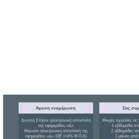
Άμεση ενημέρωση
Σας συμ
Δυνατή Ετήσια ηλεκτρονική αποστολή
Μικρές αγγελίες σε 
της εφημερίδας «Δ»
1 εβδομάδα απ
Μηνιαία ηλεκτρονική αποστολή της
2 εβδομάδες α
εφημερίδας «Δ» 10Ε (+4% Φ.Π.Α)
1 μήνας από