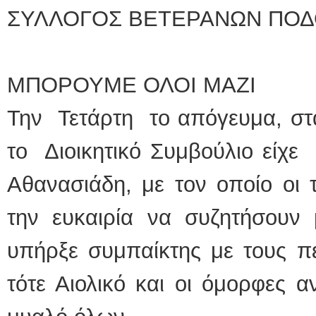
ΣΥΛΛΟΓΟΣ ΒΕΤΕΡΑΝΩΝ ΠΟΔ
ΕΙΔΙΚΟΣ ΚΑΡΔΙΟΛΟΓΟΣ
ΚΩΝΣΤΑΝΤΙΝΟΣ Ε. 
Holter πίεσης και ρυθ
Δοκιμασία κοπώσεως
ΜΠΟΡΟΥΜΕ ΟΛΟΙ ΜΑΖΙ
υπέρηχος
Μυτιλήνη Βουρνάζων
τηλ.2251302311
Την Τετάρτη το απόγευμα, στ
Γέρα:Παπάδος τηλ.22
aroniskos@gmail.co
το Διοικητικό Συμβούλιο είχε
Φυσικοθεραπεύτρια Manual 
Αθανασιάδη, με τον οποίο οι 
Σταυρουλάκη-Γαλάτη 
Πτυχιούχος Φυσικοθε
ΑΤΕΙ Θεσσαλονίκης
Σύμβαση με ΕΟΠΥΥ
την ευκαιρία να συζητήσουν 
Ασκληπιού 39 Χρυσο
Μυτιλήνη
τηλ. 22510-54898- 6
υπήρξε συμπαίκτης με τους π
τότε Αιολικό και οι όμορφες 