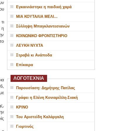
υν
Εγκαινιάστηκε η παιδική χαρά
ου
ΜΙΑ ΚΟΥΤΑΛΙΑ ΜΕΛΙ...
τι
Σύλληψη Μπαγκλαντεσιανών
 η
ην
ΚΟΙΝΩΝΙΚΟ ΦΡΟΝΤΙΣΤΗΡΙΟ
το
ΛΕΥΚΗ ΝΥΧΤΑ
Στραβά κι Ανάποδα
Επίκαιρα
ΛΟΓΟΤΕΧΝΙΑ
ια
6,
Παρουσίαση: Δημήτρης Πατίλας
με
Γράφει η Ελένη Κονιαρέλλη-Σιακή
ς,
ΚΡΙΝΟ
ην
Του Αριστείδη Καλάργαλη
ίς
Γιορτινός