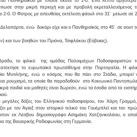
του Πανθηραϊκού με πλασέ έκανε το 1-0. Ένα λεπτό αργότερα
ύπωσε στην μικρή περιοχή και με προβολή εκμεταλλευόμενος τ
 2-0. Ο Φύτρος με απευθείας εκτέλεση φάουλ στο 31' μείωσε σε 2
ν Δελαπόρτα, ενώ δοκάρι είχε και ο Πανθηραϊκός στο 45' σε σουτ τ
) και των βοηθών του Πριόνα, Τσιφλάκου (Εύβοιας).
 βράδυ, το φιλικό της ομάδας Παλαιμάχων Ποδοσφαιριστών τ
τέκτησε το ευρωπαϊκό πρωτάθλημα στην Πορτογαλία. Η φιλι
διο Μυτιλήνης, ενώ ο κόσμος που θα πάει στο Στάδιο, μπορεί 
και ρουχισμό, τα οποία θα παραδοθούν στο Κοινωνικό Παντοπωλε
κρά παιδιά και μαθητές είναι δωρεάν, ενώ τα έσοδα από τα εισιτήρ
ιού.
ο μεγάλες δόξες του Ελληνικού ποδοσφαίρου, τον Χάρη Γραμμό,
ει με τον Άγιαξ στον ιστορικό τελικό του Γουέμπλεϊ και τον πρώ
στον εκ Λέσβου δημοσιογράφο Ασημάκη Χατζηνικολάου, ο οποί
α της Βαυαρικής Ραδιοφωνίας στη Γερμανία.