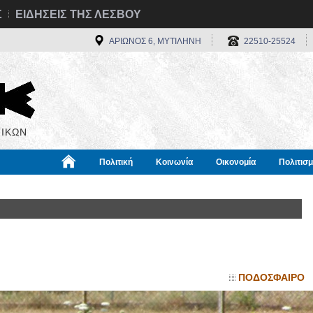
Σ
ΕΙΔΗΣΕΙΣ ΤΗΣ ΛΕΣΒΟΥ
ΑΡΙΩΝΟΣ 6, ΜΥΤΙΛΗΝΗ
22510-25524
ΙΚΩΝ
Πολιτική
Κοινωνία
Οικονομία
Πολιτισ
α
Χρήσιμα
Διεθνή
Πληροφορίες
ΠΟΔΟΣΦΑΙΡΟ