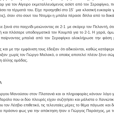
ορ για τον Αίγειρο εκμεταλλευόμενος ασίστ από τον Σεραφίγκο, π
άσει τα τέρματά του. Είχε προηγηθεί στο 15' μια κλασική ευκαιρία γ
ις), όταν στο σουτ του Ντεμίρι η μπάλα πέρασε δίπλα από το δοκά
 ξανά στο παιχνίδι μειώνοντας σε 2-1 με σκόρερ τον Πελαντή, ότ
ή και πλάσαρε υποδειγματικά τον Κουμπά για το 2-1. Η χαρά, όμω
 παίρνοντας μπαλιά από τον Σεραφίγκο ολοκλήρωσε την φάση 
ές και με την εμφάνιση τους έδειξαν ότι αδικούνται, καθώς κατάφερ
αιξαν χωρίς τον Γιώργο Μαλακό, ο οποίος αποτελεί πλέον ξένο σώ
ση άλλης ομάδας.
Α
ώργου Μανούσου στον Πλατανιά και οι πληροφορίες κάνουν λόγο γ
αρόλο που οι δύο πλευρές είχαν συζητήσει και μάλιστα ο Χανιώτικ
υ τον Λέσβιο επιθετικό, τις τελευταίες μέρες το θέμα πάγωσε και δ
ο πράσινο φως για την απόκτηση ήταν ο Γιώργος Παράσχος, με τ