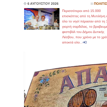
6 ΑΥΓΟΥΣΤΟΥ 2026
ΠΟΛΙΤΙ
Περισσότεροι από 15.000
επισκέπτες από τη Μυτιλήνη 
όλο το νησί πέρασαν από τη 
γιορτή σαρδέλας, το βραβευμ
φεστιβάλ του Δήμου Δυτικής
Λέσβου, που χρόνο με το χρό
αποκτά ολο...