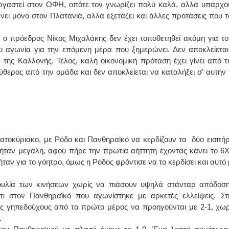
εργαστεί στον ΟΦΗ, οπότε τον γνωρίζει πολύ καλά, αλλά υπάρχο
ει μόνο στον Πλατανιά, αλλά εξετάζει και άλλες προτάσεις που τ
 ο πρόεδρος Νίκος Μιχαλάκης δεν έχει τοποθετηθεί ακόμη για το 
ει αγωνία για την επόμενη μέρα που ξημερώνει. Δεν αποκλείεται
 της Καλλονής. Τέλος, καλή οικονομική πρόταση έχει γίνει από τ
θερος από την ομάδα και δεν αποκλείεται να καταλήξει σ' αυτήν 
τοκύριακο, με Ρόδο και Πανθηραϊκό να κερδίζουν τα δύο εισιτήρ
 ήταν μεγάλη, αφού πήρε την πρωτιά αήττητη έχοντας κάνει το 6Χ
ταν για το γόητρο, όμως η Ρόδος φρόντισε να το κερδίσει και αυτό 
βουλία των κινήσεων χωρίς να πιάσουν υψηλά στάνταρ απόδοση
 στον Πανθηραϊκό που αγωνίστηκε με αρκετές ελλείψεις. Στ
υς γηπεδούχους από το πρώτο μέρος να προηγούνται με 2-1, χωρ
.