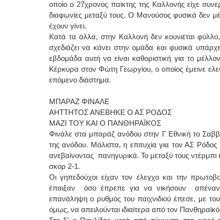
οποίο ο 27χρονος παίκτης της Καλλονής είχε συν
διαφωνίες μεταξύ τους. Ο Μανούσος φυσικά δεν μέν
έχουν γίνει.
Κατά τα άλλα, στην Καλλονή δεν κουνιέται φύλλο,
σχεδιάζει να κάνει στην ομάδα και φυσικά υπάρχ
εβδομάδα αυτή να είναι καθοριστική για το μέλλον
Κέρκυρα στον Φώτη Γεωργίου, ο οποίος έμεινε ελεύ
επόμενο διάστημα.
ΜΠΑΡΑΖ ΦΙΝΑΛΕ
ΑΗΤΤΗΤΟΣ ΑΝΕΒΗΚΕ Ο ΑΣ ΡΟΔΟΣ
ΜΑΖΙ ΤΟΥ ΚΑΙ Ο ΠΑΝΘΗΡΑΪΚΟΣ
Φινάλε στα μπαράζ ανόδου στην Γ Εθνική το Σαββα
της ανόδου. Μάλιστα, η επιτυχία για τον ΑΣ Ρόδος
ανεβαίνοντας πανηγυρικά. Το μεταξύ τους ντέρμπι ή
σκορ 2-1.
Οι γηπεδούχοι είχαν τον έλεγχο και την πρωτο
έπαιξαν όσο έπρεπε για να νικήσουν απέναντι
επανάληψη ο ρυθμός του παιχνιδιού έπεσε, με το
όμως, να απειλούνται ιδιαίτερα από τον Πανθηραϊκό