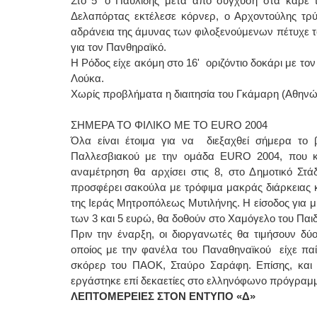
Στο 5' ο Παυλίδης μετά από σύγχυση στα καρέ 
Δελαπόρτας εκτέλεσε κόρνερ, ο Αρχοντούλης τρ
αδράνεια της άμυνας των φιλοξενούμενων πέτυχε το
για τον Πανθηραϊκό.
Η Ρόδος είχε ακόμη στο 16' οριζόντιο δοκάρι με το
Λούκα.
Χωρίς προβλήματα η διαιτησία του Γκάμαρη (Αθηνών
ΣΗΜΕΡΑ ΤΟ ΦΙΛΙΚΟ ΜΕ ΤΟ EURO 2004
Όλα είναι έτοιμα για να διεξαχθεί σήμερα το
Παλλεσβιακού με την ομάδα EURO 2004, που κα
αναμέτρηση θα αρχίσει στις 8, στο Δημοτικό Στά
προσφέρει σακούλα με τρόφιμα μακράς διάρκειας 
της Ιεράς Μητροπόλεως Μυτιλήνης. Η είσοδος για μι
των 3 και 5 ευρώ, θα δοθούν στο Χαμόγελο του Παιδ
Πριν την έναρξη, οι διοργανωτές θα τιμήσουν δύ
οποίος με την φανέλα του Παναθηναϊκού είχε παίξ
σκόρερ του ΠΑΟΚ, Σταύρο Σαράφη. Επίσης, και 
εργάστηκε επί δεκαετίες στο ελληνόφωνο πρόγραμμ
ΛΕΠΤΟΜΕΡΕΙΕΣ ΣΤΟΝ ΕΝΤΥΠΟ «Δ»