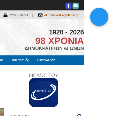
22510-28741
ef_dimokratis@otenet.gr
1928 - 2026
98 ΧΡΟΝΙΑ
ΔΗΜΟΚΡΑΤΙΚΩΝ ΑΓΩΝΩΝ
μός
Αθλητισμός
Εκπαίδευση