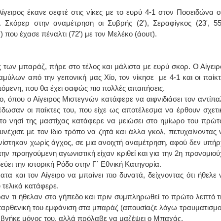
γειρος έκανε σεφτέ στις νίκες με το ευρύ 4-1 στον Ποσειδώνα σ
ΙΩΑΝΝΗΣ Α. ΜΑΛΛΙΑΣ
 Σκόρερ στην αναμέτρηση οι Συβρής (2'), Σεραφίγκος (23', 55'
) που έχασε πέναλτι (72') με τον Μελέκο (άουτ).
ΧΕΙΡΟΥΡΓΟΣ
ΟΦΘΑΛΜΙΑΤΡΟΣ
Διδάκτωρ Ιατρικής Σχολής
Πανεπιστημίου Αθηνών
Καλλιπόλεως 3,Νέα Σμύρνη,
ς των μπαράζ, πήρε στο τέλος και μάλιστα με ευρύ σκορ. Ο Αίγειρ
τηλ:210-9320215
λων από την γειτονική μας Χίο, τον νίκησε με 4-1 και οι παίκτ
Καβέτσου 10, Μυτιλήνη, τηλ:
2251038065
πόμενη, που θα έχει σαφώς πιο πολλές απαιτήσεις.
, όπου ο Αίγειρος Μιστεγνών κατάφερε να αιφνιδιάσει τον αντίπα
Χειρουργός Ωτορινολαρυγγολόγος
έδωσαν οι παίκτες του, που είχε ως αποτέλεσμα να έρθουν σχετι
ο νησί της μαστίχας κατάφερε να μειώσει στο ημίωρο του πρώτ
Έλενα Μπούμπα
υνέχισε με τον ίδιο τρόπο να ζητά και άλλα γκολ, πετυχαίνοντας 
Στρατιωτικός Ιατρός
Διδ.Παν.Αθηνών
ωνίστηκαν χωρίς άγχος, σε μια ανοιχτή αναμέτρηση, αφού δεν υπήρ
Διπλωματούχος Ευρ.Ακαδημίας
ην προηγούμενη αγωνιστική είχαν κριθεί και για την 2η προνομιού
Πάρνηθας 95-97 Αχαρναί
2102467085 & 6938502258
ύει την ιστορική Ρόδο στην Γ΄ Εθνική Κατηγορία.
email- elenboumpa@gmail.com
α και τον Αίγειρο να μπαίνει πιο δυνατά, δείχνοντας ότι ήθελε 
υ τελικά κατάφερε.
αν τι ήθελαν στο γήπεδο και πριν συμπληρωθεί το πρώτο λεπτό τ
παρθενική του εμφάνιση στα μπαράζ (απουσίαζε λόγω τραυματισμο
ν βγήκε μόνος του, αλλά πρόλαβε να μαζέψει ο Μπαχάς.