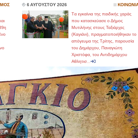
ΣΜΟΣ
6 ΑΥΓΟΥΣΤΟΥ 2026
ΚΟΙΝΩΝΙ
Tα εγκαίνια της παιδικής χαράς
και
που κατασκεύασε ο Δήμος
39η
Μυτιλήνης στους Ταξιάρχες
ένο
(Καγιάνι), πραγματοποιήθηκαν το
απόγευμα της Τρίτης, παρουσία
νο
του Δημάρχου, Παναγιώτη
Χριστόφα, του Αντιδημάρχου
Αθλητισ...