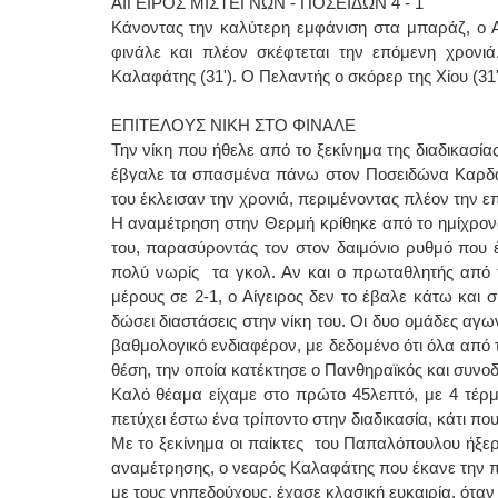
ΑΙΓΕΙΡΟΣ ΜΙΣΤΕΓΝΩΝ - ΠΟΣΕΙΔΩΝ 4 - 1
Κάνοντας την καλύτερη εμφάνιση στα μπαράζ, ο Αί
φινάλε και πλέον σκέφτεται την επόμενη χρονιά.
Καλαφάτης (31'). Ο Πελαντής ο σκόρερ της Χίου (31'
ΕΠΙΤΕΛΟΥΣ ΝΙΚΗ ΣΤΟ ΦΙΝΑΛΕ
Την νίκη που ήθελε από το ξεκίνημα της διαδικασία
έβγαλε τα σπασμένα πάνω στον Ποσειδώνα Καρδαμύ
του έκλεισαν την χρονιά, περιμένοντας πλέον την ε
Η αναμέτρηση στην Θερμή κρίθηκε από το ημίχρονο
του, παρασύροντάς τον στον δαιμόνιο ρυθμό που 
πολύ νωρίς τα γκολ. Αν και ο πρωταθλητής από τ
μέρους σε 2-1, ο Αίγειρος δεν το έβαλε κάτω και σ
δώσει διαστάσεις στην νίκη του. Οι δυο ομάδες αγ
βαθμολογικό ενδιαφέρον, με δεδομένο ότι όλα από τ
θέση, την οποία κατέκτησε ο Πανθηραϊκός και συνοδε
Καλό θέαμα είχαμε στο πρώτο 45λεπτό, με 4 τέρματ
πετύχει έστω ένα τρίποντο στην διαδικασία, κάτι πο
Με το ξεκίνημα οι παίκτες του Παπαλόπουλου ήξερ
αναμέτρησης, ο νεαρός Καλαφάτης που έκανε την 
με τους γηπεδούχους, έχασε κλασική ευκαιρία, ότα