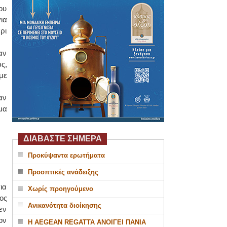
ου
ια
ρι
αν
ς,
με
αν
μα
ΔΙΑΒΑΣΤΕ ΣΗΜΕΡΑ
Προκύψαντα ερωτήματα
Προοπτικές ανάδειξης
ια
Χωρίς προηγούμενο
ος
Ανικανότητα διοίκησης
εν
ον
Η AEGEAN REGATTA ΑΝΟΙΓΕΙ ΠΑΝΙΑ