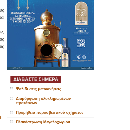
υς
θα
ν,
ις
ις
ΔΙΑΒΑΣΤΕ ΣΗΜΕΡΑ
Ψαλίδι στις μετακινήσεις
Διαμόρφωση ολοκληρωμένων
προτάσεων
Προμήθεια πυροσβεστικού οχήματος
Η
Πλακόστρωση Μεγαλοχωρίου