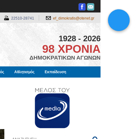
22510-28741
ef_dimokratis@otenet.gr
1928 - 2026
98 ΧΡΟΝΙΑ
ΔΗΜΟΚΡΑΤΙΚΩΝ ΑΓΩΝΩΝ
μός
Αθλητισμός
Εκπαίδευση