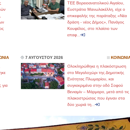
ς
ΤΕΕ Βορειοανατολικού Αιγαίου,
μών
Ευστράτιο Μανωλακέλλη, είχε ο
,
επικεφαλής της παράταξης «Νέα
ων
δράση - νέος Δήμος», Πανάγος
ος
Κουφέλος, στο πλαίσιο των
επαφ...
ΩΝΙΑ
7 ΑΥΓΟΥΣΤΟΥ 2026
ΚΟΙΝΩΝΙ
ς
Ολοκληρώθηκε η πλακόστρωση
ηκε
στο Μεγαλοχώρι της Δημοτικής
,
Ενότητας Πλωμαρίου, και
ς για
συγκεκριμένα στην οδό Σοφού
Βενιαμίν – Μάρμαρο, μετά από τις
πλακοστρώσεις που έγιναν στα
δύο χωριά τη...