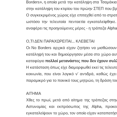
Borders», η οποία μετά την κατάληψη στα Τσαμάκια 
στην κατάληψη του κτιρίου του πρώην ΣΤΕΠ που βρ
Ο συγκεκριμένος χώρος είχε επιταχθεί από το στρα
ωστόσο την τελευταία πενταετία εγκαταλείφθηκε.
αναφέρει τις προηγούμενες μέρες - η τράπεζα Alpha
Ο,ΤΙ ΔΕΝ ΠΑΡΑΧΩΡΕΙΤΑΙ... ΚΛΕΒΕΤΑΙ
Οι No Borders αρχικά είχαν ζητήσει να μισθώσουν
κατάληψή του και δημιούργησαν μέσα στο χώρο αυτό
καταφύγιο
πολλοί μετανάστες που δεν έχουν συλ
Η κατάσταση όπως είχε διαμορφωθεί εκεί τις τελευτ
κοινωνία, που είναι λογικό ν' αντιδρά, καθώς έχ
παραμικρό για το ποινικό τους μητρώο, τη δράση του
ΑΙΤΗΜΑ
Χθες το πρωί, μετά από αίτημα της τράπεζας στη
Αστυνομίας και εκπρόσωπος της Alpha, προκ
εγκαταλείψουν το χώρο, τον οποίο είχαν καταπατήσε