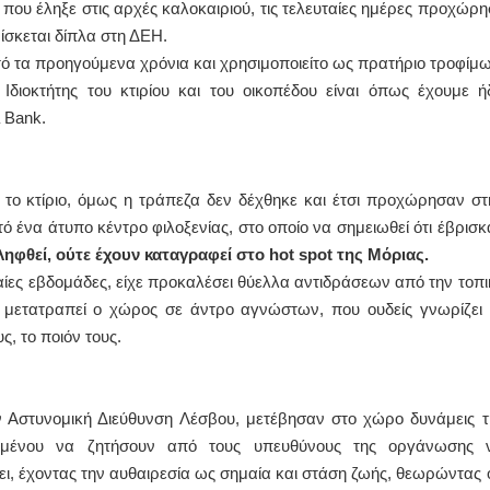
που έληξε στις αρχές καλοκαιριού, τις τελευταίες ημέρες προχώρη
ίσκεται δίπλα στη ΔΕΗ.
ΙΩΑΝΝΗΣ Α. ΜΑΛΛΙΑΣ
τό τα προηγούμενα χρόνια και χρησιμοποιείτο ως πρατήριο τροφίμω
ΧΕΙΡΟΥΡΓΟΣ
 Ιδιοκτήτης του κτιρίου και του οικοπέδου είναι όπως έχουμε ή
ΟΦΘΑΛΜΙΑΤΡΟΣ
Διδάκτωρ Ιατρικής Σχολής
 Bank.
Πανεπιστημίου Αθηνών
Καλλιπόλεως 3,Νέα Σμύρνη,
τηλ:210-9320215
Καβέτσου 10, Μυτιλήνη, τηλ:
2251038065
 το κτίριο, όμως η τράπεζα δεν δέχθηκε και έτσι προχώρησαν στ
 ένα άτυπο κέντρο φιλοξενίας, στο οποίο να σημειωθεί ότι έβρισκ
Χειρουργός Ωτορινολαρυγγολόγος
ληφθεί, ούτε έχουν καταγραφεί στο
hot
spot της Μόριας.
Έλενα Μπούμπα
αίες εβδομάδες, είχε προκαλέσει θύελλα αντιδράσεων από την τοπι
Στρατιωτικός Ιατρός
ει μετατραπεί ο χώρος σε άντρο αγνώστων, που ουδείς γνωρίζει 
Διδ.Παν.Αθηνών
Διπλωματούχος Ευρ.Ακαδημίας
ς, το ποιόν τους.
Πάρνηθας 95-97 Αχαρναί
2102467085 & 6938502258
email- elenboumpa@gmail.com
ν Αστυνομική Διεύθυνση Λέσβου, μετέβησαν στο χώρο δυνάμεις τ
ειμένου να ζητήσουν από τους υπευθύνους της οργάνωσης 
ι, έχοντας την αυθαιρεσία ως σημαία και στάση ζωής, θεωρώντας ό