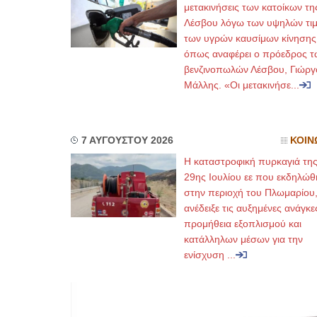
μετακινήσεις των κατοίκων τη
Λέσβου λόγω των υψηλών τι
των υγρών καυσίμων κίνησης
όπως αναφέρει ο πρόεδρος τ
βενζινοπωλών Λέσβου, Γιώργ
Μάλλης. «Οι μετακινήσε...
7 ΑΥΓΟΥΣΤΟΥ 2026
ΚΟΙΝ
Η καταστροφική πυρκαγιά τη
29ης Ιουλίου εε που εκδηλώθ
στην περιοχή του Πλωμαρίου
ανέδειξε τις αυξημένες ανάγκε
προμήθεια εξοπλισμού και
κατάλληλων μέσων για την
ενίσχυση ...