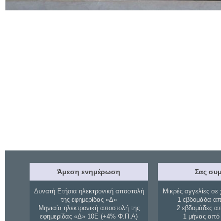
Άμεση ενημέρωση
Σας συμ
Δυνατή Ετήσια ηλεκτρονική αποστολή
Μικρές αγγελίες σε 
της εφημερίδας «Δ»
1 εβδομάδα απ
Μηνιαία ηλεκτρονική αποστολή της
2 εβδομάδες α
εφημερίδας «Δ» 10Ε (+4% Φ.Π.Α)
1 μήνας από