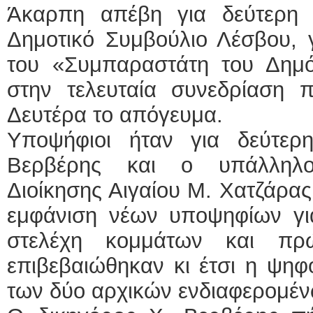
Άκαρπη απέβη για δεύτερη
ΕΙΔΙ
Δημοτικό Συμβούλιο Λέσβου, 
του «Συμπαραστάτη του Δημότ
στην τελευταία συνεδρίαση 
Δευτέρα το απόγευμα.
Υποψήφιοι ήταν για δεύτερ
Φυσικ
Βερβέρης και ο υπάλληλο
Διοίκησης Αιγαίου Μ. Χατζάρας
εμφάνιση νέων υποψηφίων γι
στελέχη κομμάτων και πρώη
επιβεβαιώθηκαν κι έτσι η ψη
των δύο αρχικών ενδιαφερομέ