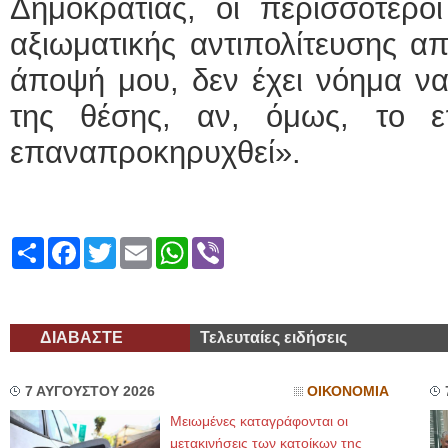
Δημοκρατίας, οι περισσότεροι
αξιωματικής αντιπολίτευσης απ
άποψή μου, δεν έχει νόημα να
της θέσης, αν, όμως, το ε
επαναπροκηρυχθεί».
Share
Facebook
Twitter
Email
WhatsApp
Viber
ΔΙΑΒΑΣΤΕ
Τελευταίες ειδήσεις
7 ΑΥΓΟΥΣΤΟΥ 2026
ΟΙΚΟΝΟΜΙΑ
Μειωμένες καταγράφονται οι
μετακινήσεις των κατοίκων της