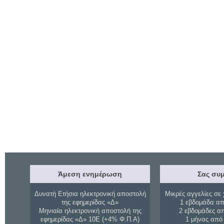
Άμεση ενημέρωση
Σας συμ
Δυνατή Ετήσια ηλεκτρονική αποστολή
Μικρές αγγελίες σε 
της εφημερίδας «Δ»
1 εβδομάδα απ
Μηνιαία ηλεκτρονική αποστολή της
2 εβδομάδες α
εφημερίδας «Δ» 10Ε (+4% Φ.Π.Α)
1 μήνας από