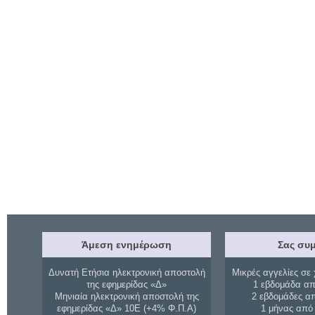
Άμεση ενημέρωση
Σας συμ
Δυνατή Ετήσια ηλεκτρονική αποστολή
Μικρές αγγελίες σε 
της εφημερίδας «Δ»
1 εβδομάδα απ
Μηνιαία ηλεκτρονική αποστολή της
2 εβδομάδες α
εφημερίδας «Δ» 10Ε (+4% Φ.Π.Α)
1 μήνας από