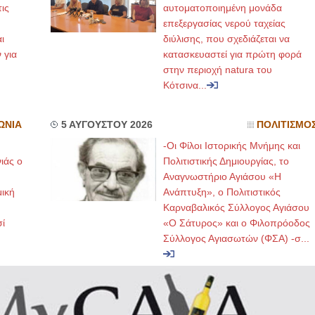
ις
αυτοματοποιημένη μονάδα
επεξεργασίας νερού ταχείας
ι
διύλισης, που σχεδιάζεται να
 για
κατασκευαστεί για πρώτη φορά
στην περιοχή natura του
Κότσινα...
ΩΝΙΑ
5 ΑΥΓΟΥΣΤΟΥ 2026
ΠΟΛΙΤΙΣΜΟ
-Οι Φίλοι Ιστορικής Μνήμης και
ιάς ο
Πολιτιστικής Δημιουργίας, το
Αναγνωστήριο Αγιάσου «Η
μική
Ανάπτυξη», ο Πολιτιστικός
Καρναβαλικός Σύλλογος Αγιάσου
ί
«Ο Σάτυρος» και ο Φιλοπρόοδος
Σύλλογος Αγιασωτών (ΦΣΑ) -σ...