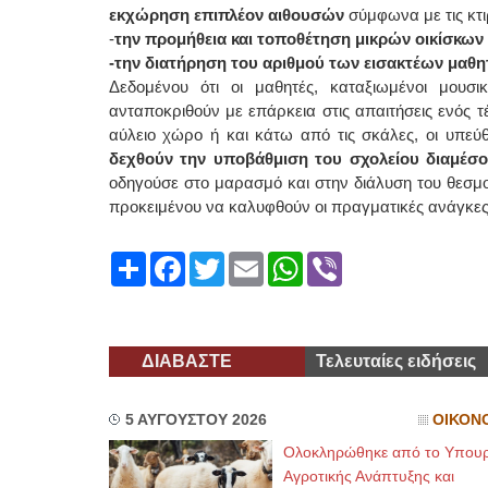
εκχώρηση επιπλέον αιθουσών
σύμφωνα με τις κτι
-
την προμήθεια και τοποθέτηση μικρών οικίσκων
-την διατήρηση του αριθμού των εισακτέων μαθη
Δεδομένου ότι οι μαθητές, καταξιωμένοι μουσ
ανταποκριθούν με επάρκεια στις απαιτήσεις ενός τ
αύλειο χώρο ή και κάτω από τις σκάλες, οι υπε
δεχθούν την υποβάθμιση του σχολείου διαμέσο
οδηγούσε στο μαρασμό και στην διάλυση του θεσμ
προκειμένου να καλυφθούν οι πραγματικές ανάγκες
Share
Facebook
Twitter
Email
WhatsApp
Viber
ΔΙΑΒΑΣΤΕ
Τελευταίες ειδήσεις
5 ΑΥΓΟΥΣΤΟΥ 2026
ΟΙΚΟΝ
Ολοκληρώθηκε από το Υπουρ
Αγροτικής Ανάπτυξης και