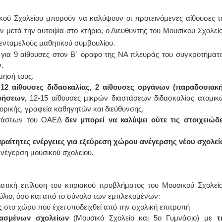
ικού Σχολείου μπορούν να καλύψουν οι προτεινόμενες αίθουσες τ
ΙΩΑΝΝΗΣ Α. ΜΑΛΛΙΑΣ
μετά την αυτοψία στο κτήριο, ο Διευθυντής του Μουσικού Σχολείο
ΧΕΙΡΟΥΡΓΟΣ
ενταμελούς μαθητικού συμβουλίου.
ΟΦΘΑΛΜΙΑΤΡΟΣ
Διδάκτωρ Ιατρικής Σχολής
 για 9 αίθουσες στον Β΄ όροφο της ΝΑ πλευράς του συγκροτήματο
Πανεπιστημίου Αθηνών
.
Καλλιπόλεως 3,Νέα Σμύρνη,
τηλ:210-9320215
μησή τους.
Καβέτσου 10, Μυτιλήνη, τηλ:
ι 12 αίθουσες διδασκαλίας, 2 αίθουσες οργάνων (παραδοσιακή
2251038065
χρήσεων,
12-15 αίθουσες μικρών διαστάσεων διδασκαλίας ατομικ
ρικής, γραφεία καθηγητών και διεύθυνσης.
Χειρουργός Ωτορινολαρυγγολόγος
αστάσεων του ΟΑΕΔ
δεν μπορεί να καλύψει ούτε τις στοιχειώδε
Έλενα Μπούμπα
Στρατιωτικός Ιατρός
Διδ.Παν.Αθηνών
αραίτητες ενέργειες για εξεύρεση χώρου ανέγερσης νέου σχολεί
Διπλωματούχος Ευρ.Ακαδημίας
 ανέγερση μουσικού σχολείου.
Πάρνηθας 95-97 Αχαρναί
2102467085 & 6938502258
email- elenboumpa@gmail.com
ιστική επίλυση του κτιριακού προβλήματος του Μουσικού Σχολείο
ύλιο, όσο και από το σύνολο των εμπλεκομένων:
ς
στο χώρο που έχει υποδειχθεί από την σχολική επιτροπή
ασμένων σχολείων
(Μουσικό Σχολείο και 5ο Γυμνάσιο) με
τ