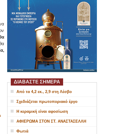
να
ον
θα
θα
α,
ΔΙΑΒΑΣΤΕ ΣΗΜΕΡΑ
Από τα 4,2 εκ., 2,9 στη Λέσβο
Σχεδιάζεται πρωτοποριακό έργο
Η κεραμική είναι αφοσίωση
Α
ΑΦΙΕΡΩΜΑ ΣΤΟΝ ΣΤ. ΑΝΑΣΤΑΣΕΛΛΗ
Φωτιά