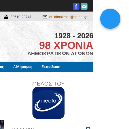
22510-28741
ef_dimokratis@otenet.gr
1928 - 2026
98 ΧΡΟΝΙΑ
ΔΗΜΟΚΡΑΤΙΚΩΝ ΑΓΩΝΩΝ
μός
Αθλητισμός
Εκπαίδευση