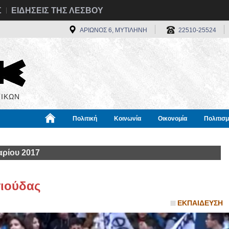
Σ
ΕΙΔΗΣΕΙΣ ΤΗΣ ΛΕΣΒΟΥ
ΑΡΙΩΝΟΣ 6, ΜΥΤΙΛΗΝΗ
22510-25524
ΙΚΩΝ
Πολιτική
Κοινωνία
Οικονομία
Πολιτισ
α
Χρήσιμα
Διεθνή
Πληροφορίες
ρίου 2017
γιούδας
ΕΚΠΑΙΔΕΥΣΗ