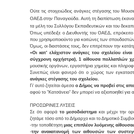
Ούτε τις στοιχειώδεις ανάγκες στέγασης του Μουσ
ΟΑΕΔ στην Παναγιούδα. Αυτή τη διαπίστωση έκαναν 
τα μέλη του Συλλόγου Εκπαιδευτικών και του δεκαπ
Όπως υπέδειξε ο Διευθυντής του ΟΑΕΔ, επρόκειτο
που χρησιμοποιούντο για κοιτώνες των σπουδαστών
Όμως, οι διαστάσεις τους, δεν επιτρέπουν την κατάτ
«Οι κατ' ελάχιστον ανάγκες του σχολείου είνα
σύγχρονη ορχήστρα), 1 αίθουσα πολλαπλών 
μουσικής οργάνων, εργαστήρια χημείας και πληροφο
Συνεπώς είναι φανερό ότι ο χώρος των εγκατ
ανάγκες στέγασης του σχολείου.
Γι' αυτό ζητείται άμεσα
ο Δήμος να προβεί στις απ
αφού το "Κατσάνειο" δεν μπορεί να αξιοποιηθεί για
ΠΡΟΣΩΡΙΝΕΣ ΛΥΣΕΙΣ
Σε ότι αφορά
το μεσοδιάστημα
και μέχρι την ορ
ζητάμε τόσο από το Δήμαρχο και το Δημοτικό Συμβο
-την τοποθέτηση
μιας επιπλέον λυόμενης αίθουσα
-
την ανακατανομή των αιθουσών των συστεγ