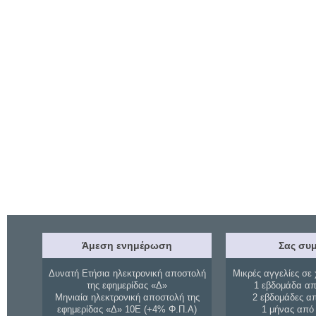
Άμεση ενημέρωση
Σας συμ
Δυνατή Ετήσια ηλεκτρονική αποστολή
Μικρές αγγελίες σε 
της εφημερίδας «Δ»
1 εβδομάδα απ
Μηνιαία ηλεκτρονική αποστολή της
2 εβδομάδες α
εφημερίδας «Δ» 10Ε (+4% Φ.Π.Α)
1 μήνας από