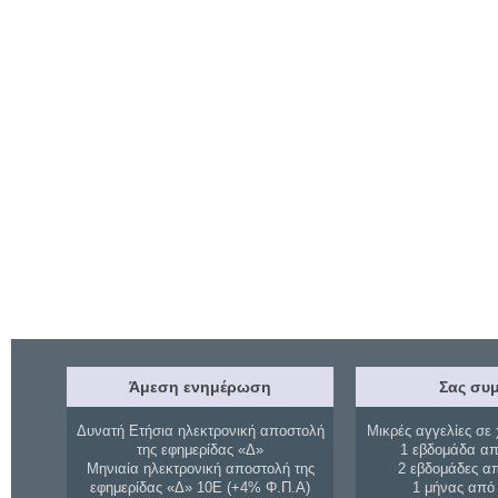
Άμεση ενημέρωση
Σας συμ
Δυνατή Ετήσια ηλεκτρονική αποστολή
Μικρές αγγελίες σε 
της εφημερίδας «Δ»
1 εβδομάδα απ
Μηνιαία ηλεκτρονική αποστολή της
2 εβδομάδες α
εφημερίδας «Δ» 10Ε (+4% Φ.Π.Α)
1 μήνας από