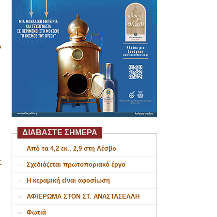
Α
ΔΙΑΒΑΣΤΕ ΣΗΜΕΡΑ
Από τα 4,2 εκ., 2,9 στη Λέσβο
Σ
Σχεδιάζεται πρωτοποριακό έργο
Η κεραμική είναι αφοσίωση
ΑΦΙΕΡΩΜΑ ΣΤΟΝ ΣΤ. ΑΝΑΣΤΑΣΕΛΛΗ
Φωτιά