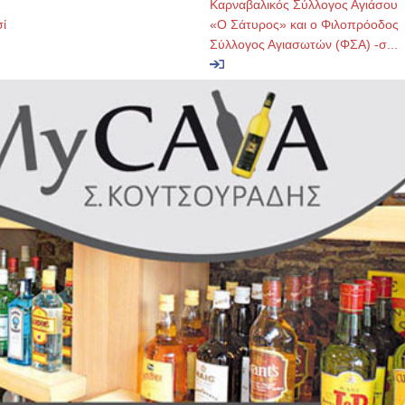
Καρναβαλικός Σύλλογος Αγιάσου
ί
«Ο Σάτυρος» και ο Φιλοπρόοδος
Σύλλογος Αγιασωτών (ΦΣΑ) -σ...