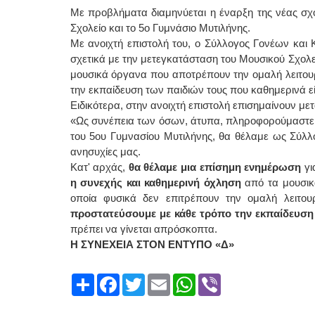
Με προβλήματα διαμηνύεται η έναρξη της νέας σχο
Σχολείο και το 5ο Γυμνάσιο Μυτιλήνης.
Με ανοιχτή επιστολή του, ο Σύλλογος Γονέων και
σχετικά με την μετεγκατάσταση του Μουσικού Σχολεί
μουσικά όργανα που αποτρέπουν την ομαλή λειτου
την εκπαίδευση των παιδιών τους που καθημερινά είν
Ειδικότερα, στην ανοιχτή επιστολή επισημαίνουν με
«Ως συνέπεια των όσων, άτυπα, πληροφορούμαστε σ
του 5ου Γυμνασίου Μυτιλήνης, θα θέλαμε ως Σύλλ
ανησυχίες μας.
Κατ' αρχάς,
θα θέλαμε μια επίσημη ενημέρωση
γι
η συνεχής και καθημερινή όχληση
από τα μουσικ
οποία φυσικά δεν επιτρέπουν την ομαλή λειτ
προστατεύσουμε με κάθε τρόπο την εκπαίδευση
πρέπει να γίνεται απρόσκοπτα.
Η ΣΥΝΕΧΕΙΑ ΣΤΟΝ ΕΝΤΥΠΟ «Δ»
Share
Facebook
Twitter
Email
WhatsApp
Viber