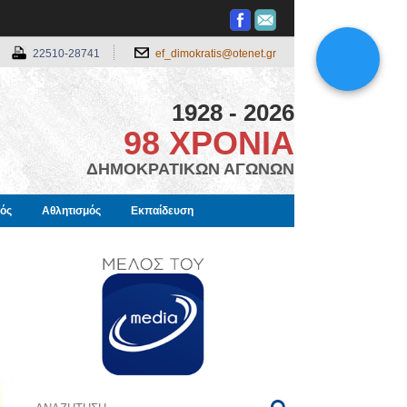
22510-28741
ef_dimokratis@otenet.gr
1928 - 2026
98 ΧΡΟΝΙΑ
ΔΗΜΟΚΡΑΤΙΚΩΝ ΑΓΩΝΩΝ
μός
Αθλητισμός
Εκπαίδευση