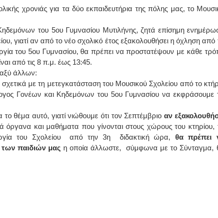
λικής χρονιάς για τα δύο εκπαιδευτήρια της πόλης μας, το Μουσι
ΙΩΑΝΝΗΣ Α. ΜΑΛΛΙΑΣ
 Κηδεμόνων του 5ου Γυμνασίου Μυτιλήνης, ζητά επίσημη ενημέρω
ΧΕΙΡΟΥΡΓΟΣ
ου, γιατί αν από το νέο σχολικό έτος εξακολουθήσει η όχληση από 
ΟΦΘΑΛΜΙΑΤΡΟΣ
ργία του 5ου Γυμνασίου, θα πρέπει να προστατέψουν με κάθε τρό
Διδάκτωρ Ιατρικής Σχολής
Πανεπιστημίου Αθηνών
αι από τις 8 π.μ. έως 13:45.
Καλλιπόλεως 3,Νέα Σμύρνη,
τηλ:210-9320215
ταξύ άλλων:
Καβέτσου 10, Μυτιλήνη, τηλ:
χετικά με τη μετεγκατάσταση του Μουσικού Σχολείου από το κτήρ
2251038065
ογος Γονέων και Κηδεμόνων του 5ου Γυμνασίου να εκφράσουμε τ
Χειρουργός Ωτορινολαρυγγολόγος
α το θέμα αυτό, γιατί νιώθουμε ότι τον Σεπτέμβριο
αν εξακολουθήσ
Έλενα Μπούμπα
ά όργανα και μαθήματα που γίνονται στους χώρους του κτηρίου, 
Στρατιωτικός Ιατρός
ουργία του Σχολείου από την 3η διδακτική ώρα,
θα πρέπει 
Διδ.Παν.Αθηνών
Διπλωματούχος Ευρ.Ακαδημίας
 των παιδιών μας
η οποία άλλωστε, σύμφωνα με το Σύνταγμα, 
Πάρνηθας 95-97 Αχαρναί
2102467085 & 6938502258
email- elenboumpa@gmail.com