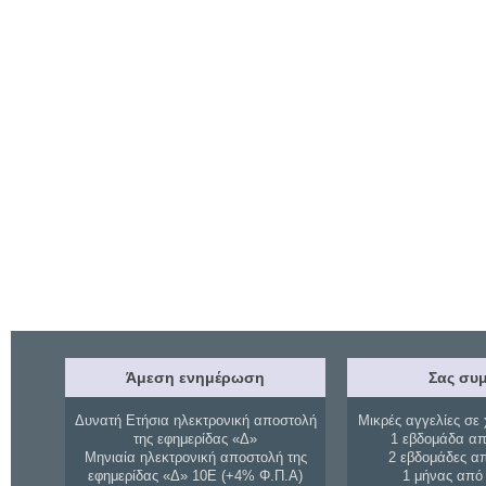
Άμεση ενημέρωση
Σας συμ
Δυνατή Ετήσια ηλεκτρονική αποστολή
Μικρές αγγελίες σε 
της εφημερίδας «Δ»
1 εβδομάδα απ
Μηνιαία ηλεκτρονική αποστολή της
2 εβδομάδες α
εφημερίδας «Δ» 10Ε (+4% Φ.Π.Α)
1 μήνας από