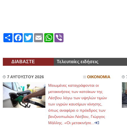
Share
Facebook
Twitter
Email
WhatsApp
Viber
ΔΙΑΒΑΣΤΕ
Τελευταίες ειδήσεις
7 ΑΥΓΟΥΣΤΟΥ 2026
ΟΙΚΟΝΟΜΙΑ
Μειωμένες καταγράφονται οι
μετακινήσεις των κατοίκων της
Λέσβου λόγω των υψηλών τιμών
των υγρών καυσίμων κίνησης,
όπως αναφέρει ο πρόεδρος των
βενζινοπωλών Λέσβου, Γιώργος
Μάλλης. «Οι μετακινήσε...