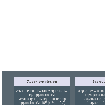
Άμεση ενημέρωση
Σας συμ
Δυνατή Ετήσια ηλεκτρονική αποστολή
Μικρές αγγελίες σε 
της εφημερίδας «Δ»
1 εβδομάδα απ
Μηνιαία ηλεκτρονική αποστολή της
2 εβδομάδες α
εφημερίδας «Δ» 10Ε (+4% Φ.Π.Α)
1 μήνας από