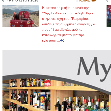
7 ΑΥΓΟΥΣΤΟΥ 2026
ΚΟΙΝΩΝΙΑ
Η καταστροφική πυρκαγιά της
29ης Ιουλίου εε που εκδηλώθηκε
στην περιοχή του Πλωμαρίου,
ανέδειξε τις αυξημένες ανάγκες για
προμήθεια εξοπλισμού και
κατάλληλων μέσων για την
ενίσχυση ...