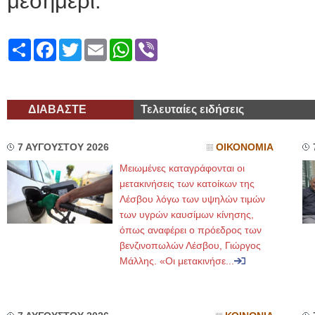
μεσημέρι.
Share
Facebook
Twitter
Email
WhatsApp
Viber
ΔΙΑΒΑΣΤΕ
Τελευταίες ειδήσεις
7 ΑΥΓΟΥΣΤΟΥ 2026
ΟΙΚΟΝΟΜΙΑ
Μειωμένες καταγράφονται οι
μετακινήσεις των κατοίκων της
Λέσβου λόγω των υψηλών τιμών
των υγρών καυσίμων κίνησης,
όπως αναφέρει ο πρόεδρος των
βενζινοπωλών Λέσβου, Γιώργος
Μάλλης. «Οι μετακινήσε...