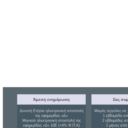
Άμεση ενημέρωση
Σας συμ
Δυνατή Ετήσια ηλεκτρονική αποστολή
Μικρές αγγελίες σε 
της εφημερίδας «Δ»
1 εβδομάδα απ
Μηνιαία ηλεκτρονική αποστολή της
2 εβδομάδες α
εφημερίδας «Δ» 10Ε (+4% Φ.Π.Α)
1 μήνας από