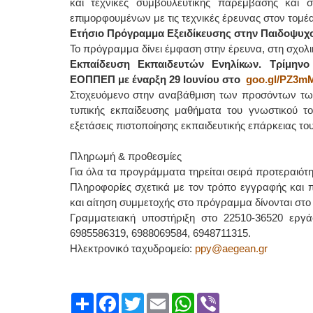
και τεχνικές συμβουλευτικής παρέμβασης και 
επιμορφουμένων με τις τεχνικές έρευνας στον τομέ
Ετήσιο Πρόγραμμα Εξειδίκευσης στην Παιδοψυχ
Το πρόγραμμα δίνει έμφαση στην έρευνα, στη σχολικ
Εκπαίδευση Εκπαιδευτών Ενηλίκων. Τρίμηνο
ΕΟΠΠΕΠ με έναρξη 29 Ιουνίου στο
goo.gl/PZ3m
Στοχευόμενο στην αναβάθμιση των προσόντων των
τυπικής εκπαίδευσης μαθήματα του γνωστικού το
εξετάσεις πιστοποίησης εκπαιδευτικής επάρκειας το
Πληρωμή & προθεσμίες
Για όλα τα προγράμματα τηρείται σειρά προτεραιότη
Πληροφορίες σχετικά με τον τρόπο εγγραφής και
και αίτηση συμμετοχής στο πρόγραμμα δίνονται στ
Γραμματειακή υποστήριξη στο 22510-36520 εργά
6985586319, 6988069584, 6948711315.
Ηλεκτρονικό ταχυδρομείο:
ppy@aegean.gr
Share
Facebook
Twitter
Email
WhatsApp
Viber