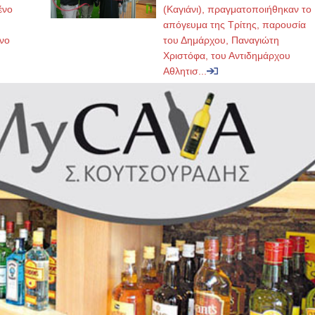
ένο
(Καγιάνι), πραγματοποιήθηκαν το
απόγευμα της Τρίτης, παρουσία
νο
του Δημάρχου, Παναγιώτη
Χριστόφα, του Αντιδημάρχου
Αθλητισ...