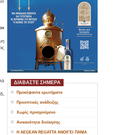
ων
ον
μη
ις
λά
ΔΙΑΒΑΣΤΕ ΣΗΜΕΡΑ
Προκύψαντα ερωτήματα
5,
Προοπτικές ανάδειξης
Χωρίς προηγούμενο
Ανικανότητα διοίκησης
Η AEGEAN REGATTA ΑΝΟΙΓΕΙ ΠΑΝΙΑ