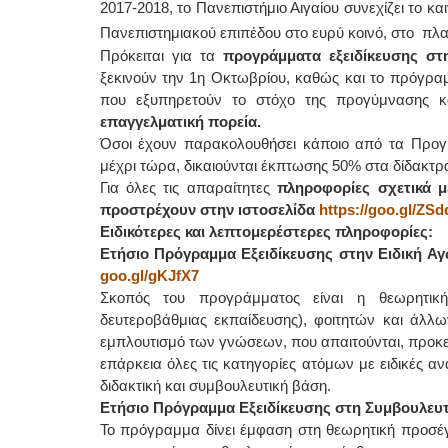
2017-2018, το Πανεπιστήμιο Αιγαίου συνεχίζει το 
Πανεπιστημιακού επιπέδου στο ευρύ κοινό, στο πλαί
Πρόκειται για τα
προγράμματα εξειδίκευσης στ
ξεκινούν την 1η Οκτωβρίου, καθώς και το πρόγρ
που εξυπηρετούν το στόχο της προγύμνασης κ
επαγγελματική πορεία.
Όσοι έχουν παρακολουθήσει κάποιο από τα Προγρά
μέχρι τώρα, δικαιούνται έκπτωσης 50% στα δίδακτρ
Για όλες τις απαραίτητες
πληροφορίες σχετικά μ
προστρέχουν στην ιστοσελίδα
https://goo.gl/ZS
Ειδικότερες και λεπτομερέστερες πληροφορίες:
Ετήσιο Πρόγραμμα Εξειδίκευσης στην Ειδική Α
goo.gl/gKJfX7
Σκοπός του προγράμματος είναι η θεωρητική 
δευτεροβάθμιας εκπαίδευσης), φοιτητών και άλλω
εμπλουτισμό των γνώσεων, που απαιτούνται, προκειμ
επάρκεια όλες τις κατηγορίες ατόμων με ειδικές αν
διδακτική και συμβουλευτική βάση.
Ετήσιο Πρόγραμμα Εξειδίκευσης στη Συμβουλευτ
Το πρόγραμμα δίνει έμφαση στη θεωρητική προσέγ