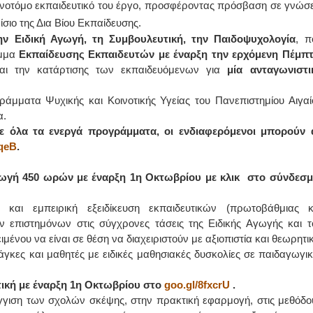
καινοτόμο εκπαιδευτικό του έργο, προσφέροντας πρόσβαση σε γνώσε
σιο της Δια Βίου Εκπαίδευσης.
ΙΩΑΝΝΗΣ Α. ΜΑΛΛΙΑΣ
ην Ειδική Αγωγή, τη Συμβουλευτική, την Παιδοψυχολογία
, π
αμμα
Εκπαίδευσης Εκπαιδευτών με έναρξη την ερχόμενη Πέμπτ
ΧΕΙΡΟΥΡΓΟΣ
ΟΦΘΑΛΜΙΑΤΡΟΣ
αι την κατάρτισης των εκπαιδευόμενων για
μία ανταγωνιστι
Διδάκτωρ Ιατρικής Σχολής
Πανεπιστημίου Αθηνών
Καλλιπόλεως 3,Νέα Σμύρνη,
μματα Ψυχικής και Κοινοτικής Υγείας του Πανεπιστημίου Αιγαί
τηλ:210-9320215
Καβέτσου 10, Μυτιλήνη, τηλ:
α.
2251038065
ε όλα τα ενεργά προγράμματα, οι ενδιαφερόμενοι μπορούν 
dqeB
.
Χειρουργός Ωτορινολαρυγγολόγος
γωγή 450 ωρών με έναρξη 1η Οκτωβρίου με κλικ στο σύνδεσμ
Έλενα Μπούμπα
Στρατιωτικός Ιατρός
Διδ.Παν.Αθηνών
Διπλωματούχος Ευρ.Ακαδημίας
και εμπειρική εξειδίκευση εκπαιδευτικών (πρωτοβάθμιας κ
Πάρνηθας 95-97 Αχαρναί
ν επιστημόνων στις σύγχρονες τάσεις της Ειδικής Αγωγής και τ
2102467085 & 6938502258
email- elenboumpa@gmail.com
ένου να είναι σε θέση να διαχειριστούν με αξιοπιστία και θεωρητι
άγκες και μαθητές με ειδικές μαθησιακές δυσκολίες σε παιδαγωγικ
ική με έναρξη 1η Οκτωβρίου στο
goo.gl/8fxcrU
.
γιση των σχολών σκέψης, στην πρακτική εφαρμογή, στις μεθόδο