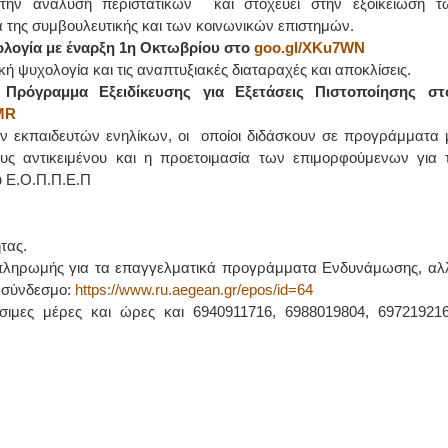
στην ανάλυση περιστατικών και στοχεύει στην εξοικείωση τ
α της συμβουλευτικής και των κοινωνικών επιστημών.
ολογία με έναρξη 1η Οκτωβρίου στο
goo.gl/XKu7WN
ή ψυχολογία και τις αναπτυξιακές διαταραχές και αποκλίσεις.
 Πρόγραμμα Εξειδίκευσης για Εξετάσεις Πιστοποίησης στ
MR
 εκπαιδευτών ενηλίκων, οι οποίοι διδάσκουν σε προγράμματα 
υς αντικειμένου και η προετοιμασία των επιμορφούμενων για τ
υ Ε.Ο.Π.Π.Ε.Π
τας.
 πληρωμής για τα επαγγελματικά προγράμματα Ενδυνάμωσης, αλ
ο σύνδεσμο:
https://www.ru.aegean.gr/epos/id=64
σιμες μέρες και ώρες και 6940911716, 6988019804, 697219216