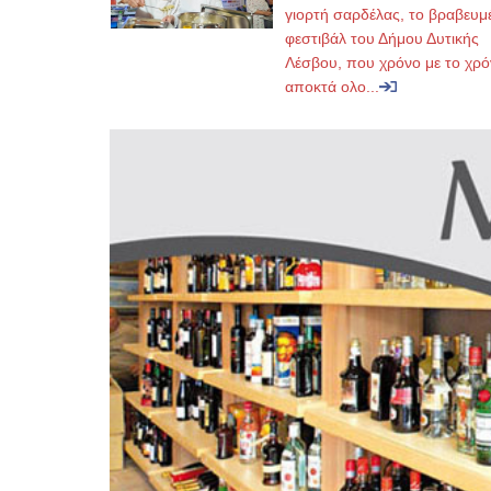
γιορτή σαρδέλας, το βραβευμ
φεστιβάλ του Δήμου Δυτικής
Λέσβου, που χρόνο με το χρό
αποκτά ολο...