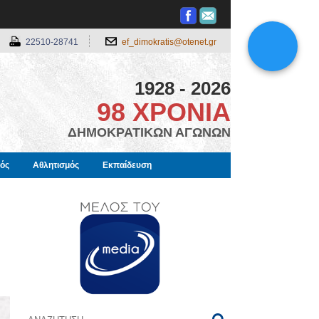
22510-28741
ef_dimokratis@otenet.gr
1928 - 2026
98 ΧΡΟΝΙΑ
ΔΗΜΟΚΡΑΤΙΚΩΝ ΑΓΩΝΩΝ
μός
Αθλητισμός
Εκπαίδευση