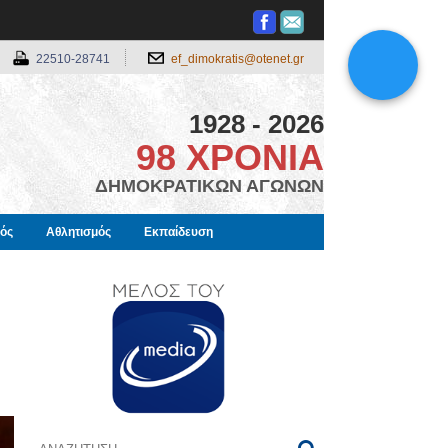
22510-28741
ef_dimokratis@otenet.gr
1928 - 2026
98 ΧΡΟΝΙΑ
ΔΗΜΟΚΡΑΤΙΚΩΝ ΑΓΩΝΩΝ
μός
Αθλητισμός
Εκπαίδευση