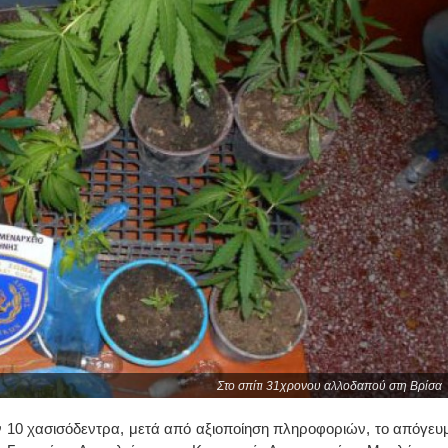
Στο σπίτι 31χρονου αλλοδαπού στη Βρίσα
ν 10 χασισόδεντρα, μετά από αξιοποίηση πληροφοριών, το απόγευ