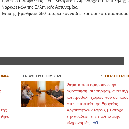
Γραφείου Ασφαλείας του Κεντρικού Λιμεναρχείου Μυτιλήνης 
ς Ναρκωτικών της Ελληνικής Αστυνομίας.
ΙΩΑΝΝΗΣ Α. ΜΑΛΛΙΑΣ
. Επίσης, βρέθηκαν 350 σπόροι κάνναβης και φυτικά αποσπάσμα
.
ΧΕΙΡΟΥΡΓΟΣ
ΟΦΘΑΛΜΙΑΤΡΟΣ
Διδάκτωρ Ιατρικής Σχολής
Πανεπιστημίου Αθηνών
Καλλιπόλεως 3,Νέα Σμύρνη,
τηλ:210-9320215
Καβέτσου 10, Μυτιλήνη, τηλ:
2251038065
Χειρουργός Ωτορινολαρυγγολόγος
Έλενα Μπούμπα
ΩΝΙΑ
6 ΑΥΓΟΥΣΤΟΥ 2026
ΠΟΛΙΤΙΣΜΟ
Στρατιωτικός Ιατρός
Διδ.Παν.Αθηνών
υ
Θέματα που αφορούν στην
Διπλωματούχος Ευρ.Ακαδημίας
Πάρνηθας 95-97 Αχαρναί
ς
αξιοποίηση, συντήρηση, ανάδειξη
2102467085 & 6938502258
και προβολή χώρων που ανήκουν
email- elenboumpa@gmail.com
στην εποπτεία της Εφορείας
 της
Αρχαιοτήτων Λέσβου, με στόχο
ήθηκε
την ανάδειξη της πολιτιστικής
κληρονομιάς...