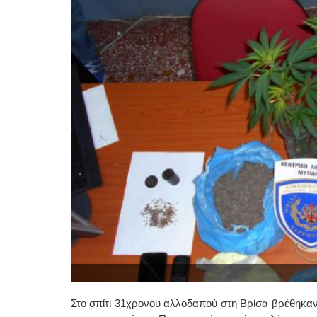
Στο σπίτι 31χρονου αλλοδαπού στη Βρίσα βρέθηκα