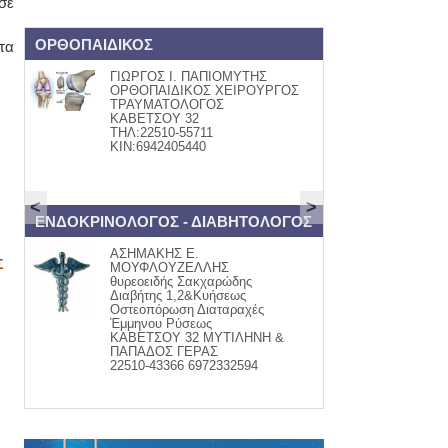
σε
ΟΡΘΟΠΑΙΔΙΚΟΣ
Book and Art
τα
ΓΙΩΡΓΟΣ Ι. ΠΑΠΙΟΜΥΤΗΣ
ΒΙΒΛΙ
ΟΡΘΟΠΑΙΔΙΚΟΣ ΧΕΙΡΟΥΡΓΟΣ
Βάλια
ΤΡΑΥΜΑΤΟΛΟΓΟΣ
Κομνην
ΚΑΒΕΤΣΟΥ 32
τηλ:22
ΤΗΛ:22510-55711
www.fa
ΚΙΝ:6942405440
<
>
ΕΝΔΟΚΡΙΝΟΛΟΓΟΣ - ΔΙΑΒΗΤΟΛΟΓΟΣ
ψαράδικο
ΑΣΗΜΑΚΗΣ Ε.
ΦΡΕΣΚ
Σ
ΜΟΥΦΛΟΥΖΕΛΛΗΣ
Μαγει
θυρεοειδής Σακχαρώδης
-σαλάτ
Διαβήτης 1,2&Κυήσεως
-ψαρομ
Οστεοπόρωση Διαταραχές
Ψητά &
Έμμηνου Ρύσεως
παραγ
ΚΑΒΕΤΣΟΥ 32 ΜΥΤΙΛΗΝΗ &
τηλ. 2
ΠΑΠΑΔΟΣ ΓΕΡΑΣ
22510-43366 6972332594