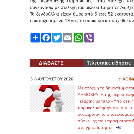
της περασμένης Παρασκευής, από στελέχη του 
συνεργασία με στελέχη του οικείου Τμήματος Δίωξη
Τα δενδρύλλια είχαν ύψος από 6 έως 52 εκατοστά
ημιαποξηραμένα 19 γρ., τα οποία και κατασχέθηκαν
Share
Facebook
Twitter
Email
WhatsApp
Viber
ΔΙΑΒΑΣΤΕ
Τελευταίες ειδήσεις
6 ΑΥΓΟΥΣΤΟΥ 2026
ΚΟΙΝ
Με αφορμή το δημοσίευμα το
ΔΗΜΟΚΡΑΤΗ της περασμένη
Τετάρτης με τίτλο «Υπό στενή
παρακολούθηση» στο οποίο
αναφερόταν τα αποτελέσματα
σύσκεψης που πραγματοποι
στα γραφεία της ετ...