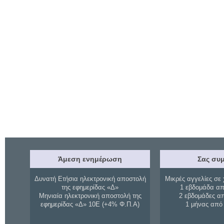
Άμεση ενημέρωση
Σας συμ
Δυνατή Ετήσια ηλεκτρονική αποστολή
Μικρές αγγελίες σε 
της εφημερίδας «Δ»
1 εβδομάδα απ
Μηνιαία ηλεκτρονική αποστολή της
2 εβδομάδες α
εφημερίδας «Δ» 10Ε (+4% Φ.Π.Α)
1 μήνας από