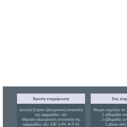
Άμεση ενημέρωση
Σας συμ
Δυνατή Ετήσια ηλεκτρονική αποστολή
Μικρές αγγελίες σε 
της εφημερίδας «Δ»
1 εβδομάδα απ
Μηνιαία ηλεκτρονική αποστολή της
2 εβδομάδες α
εφημερίδας «Δ» 10Ε (+4% Φ.Π.Α)
1 μήνας από