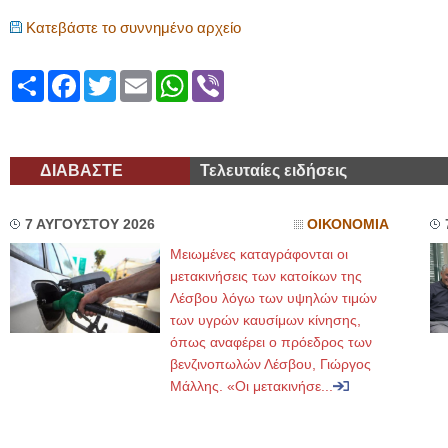
Κατεβάστε το συννημένο αρχείο
ΕΙΔΙ
Share
Facebook
Twitter
Email
WhatsApp
Viber
ΔΙΑΒΑΣΤΕ
Τελευταίες ειδήσεις
Φυσι
7 ΑΥΓΟΥΣΤΟΥ 2026
ΟΙΚΟΝΟΜΙΑ
Μειωμένες καταγράφονται οι
μετακινήσεις των κατοίκων της
Λέσβου λόγω των υψηλών τιμών
των υγρών καυσίμων κίνησης,
όπως αναφέρει ο πρόεδρος των
βενζινοπωλών Λέσβου, Γιώργος
Μάλλης. «Οι μετακινήσε...