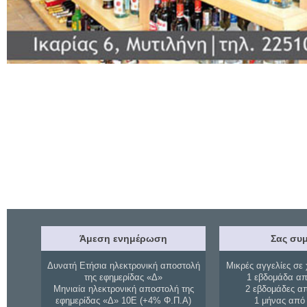
Άμεση ενημέρωση
Σας συμ
Δυνατή Ετήσια ηλεκτρονική αποστολή
Μικρές αγγελίες σε 
της εφημερίδας «Δ»
1 εβδομάδα απ
Μηνιαία ηλεκτρονική αποστολή της
2 εβδομάδες α
εφημερίδας «Δ» 10Ε (+4% Φ.Π.Α)
1 μήνας από