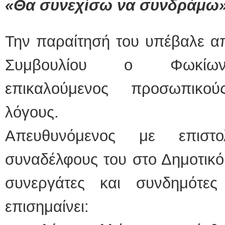
«Θα συνεχίσω να συνδράμω
ΕΙΔΙΚΟΣ ΚΑΡ
Την παραίτησή του υπέβαλε απ
ΚΩΝ
Holt
Δοκ
υπέ
Συμβουλίου ο Φωκίων-
Μυτι
τηλ.
Γέρα
επικαλούμενος προσωπικού
aron
λόγους.
Φυσικοθεραπεύ
Σταυ
Απευθυνόμενος με επιστ
Πτυχ
ΑΤΕ
Σύμ
συναδέλφους του στο Δημοτικό
Ασκ
Μυτι
τηλ.
συνεργάτες και συνδημότε
επισημαίνει: