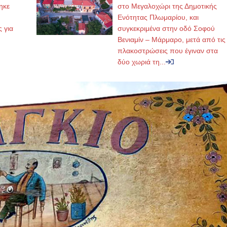
ηκε
στο Μεγαλοχώρι της Δημοτικής
,
Ενότητας Πλωμαρίου, και
ς για
συγκεκριμένα στην οδό Σοφού
Βενιαμίν – Μάρμαρο, μετά από τις
πλακοστρώσεις που έγιναν στα
δύο χωριά τη...