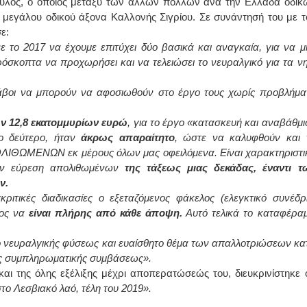
υλος, ο οποίος μεταξύ των άλλων πολλών ανά την Ελλάδα οδικ
υ μεγάλου οδικού άξονα Καλλονής Σιγρίου. Σε συνάντησή του με τ
ΙΩΑΝΝΗΣ Α. ΜΑΛΛΙΑΣ
ε:
ε το 2017 να έχουμε επιτύχει δύο βασικά και αναγκαία, για να μ
ΧΕΙΡΟΥΡΓΟΣ
ρόσκοπτα να προχωρήσει και να τελειώσει το νευραλγικό για τα νη
ΟΦΘΑΛΜΙΑΤΡΟΣ
Διδάκτωρ Ιατρικής Σχολής
Πανεπιστημίου Αθηνών
Καλλιπόλεως 3,Νέα Σμύρνη,
άβοι να μπορούν να αφοσιωθούν στο έργο τους χωρίς προβλήμα
τηλ:210-9320215
Καβέτσου 10, Μυτιλήνη, τηλ:
2251038065
ν 12,8 εκατομμυρίων ευρώ
, για το έργο «κατασκευή και αναβάθμι
το δεύτερο, ήταν
άκρως απαραίτητο
, ώστε να καλυφθούν και 
Χειρουργός Ωτορινολαρυγγολόγος
ΠΟΛΙΘΩΜΕΝΩΝ εκ μέρους όλων μας οφειλόμενα. Είναι χαρακτηριστι
την εύρεση απολιθωμένων
της τάξεως μιας δεκάδας, έναντι τ
Έλενα Μπούμπα
ν.
Στρατιωτικός Ιατρός
Διδ.Παν.Αθηνών
ριτικές διαδικασίες ο εξεταζόμενος φάκελος (ελεγκτικό συνέδρι
Διπλωματούχος Ευρ.Ακαδημίας
τος να
είναι πλήρης από κάθε άποψη.
Πάρνηθας 95-97 Αχαρναί
Αυτό τελικά το καταφέραμ
2102467085 & 6938502258
email- elenboumpa@gmail.com
 το νευραλγικής φύσεως και ευαίσθητο θέμα των απαλλοτριώσεων κα
της συμπληρωματικής συμβάσεως».
 της όλης εξέλιξης μέχρι αποπερατώσεώς του, διευκρινίστηκε ό
το Λεσβιακό λαό, τέλη του 2019».