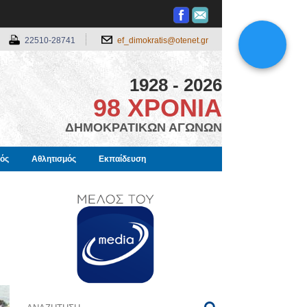
22510-28741
ef_dimokratis@otenet.gr
1928 - 2026
98 ΧΡΟΝΙΑ
ΔΗΜΟΚΡΑΤΙΚΩΝ ΑΓΩΝΩΝ
μός
Αθλητισμός
Εκπαίδευση