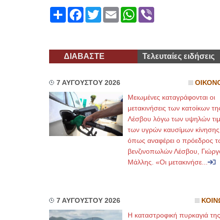
Share
Facebook
Twitter
Email
WhatsApp
Viber
ΔΙΑΒΑΣΤΕ
Τελευταίες ειδήσεις
7 ΑΥΓΟΥΣΤΟΥ 2026
ΟΙΚΟΝ
Μειωμένες καταγράφονται οι
μετακινήσεις των κατοίκων τη
Λέσβου λόγω των υψηλών τι
των υγρών καυσίμων κίνησης
όπως αναφέρει ο πρόεδρος τ
βενζινοπωλών Λέσβου, Γιώργ
Μάλλης. «Οι μετακινήσε...
7 ΑΥΓΟΥΣΤΟΥ 2026
ΚΟΙΝ
Η καταστροφική πυρκαγιά τη