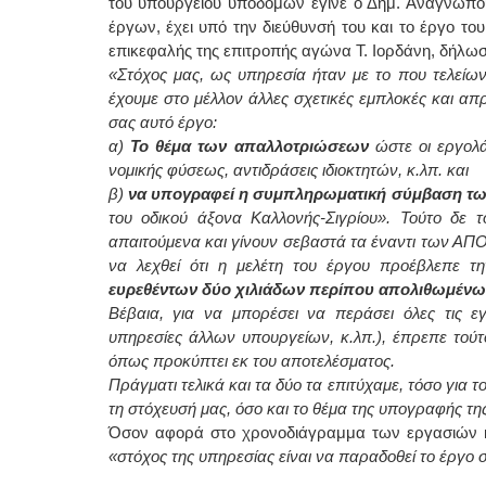
του υπουργείου υποδομών έγινε ο Δημ. Αναγνώπο
έργων, έχει υπό την διεύθυνσή του και το έργο το
επικεφαλής της επιτροπής αγώνα Τ. Ιορδάνη, δήλωσ
«Στόχος μας, ως υπηρεσία ήταν με το που τελείων
έχουμε στο μέλλον άλλες σχετικές εμπλοκές και απ
σας αυτό έργο:
α)
Το θέμα των απαλλοτριώσεων
ώστε οι εργολ
νομικής φύσεως, αντιδράσεις ιδιοκτητών, κ.λπ. και
β)
να υπογραφεί η συμπληρωματική σύμβαση
τω
του οδικού άξονα Καλλονής-Σιγρίου». Τούτο δε 
απαιτούμενα και γίνουν σεβαστά τα έναντι των Α
να λεχθεί ότι η μελέτη του έργου προέβλεπε 
ευρεθέντων δύο χιλιάδων περίπου απολιθωμένω
Βέβαια, για να μπορέσει να περάσει όλες τις εγκ
υπηρεσίες άλλων υπουργείων, κ.λπ.), έπρεπε τού
όπως προκύπτει εκ του αποτελέσματος.
Πράγματι τελικά και τα δύο τα επιτύχαμε, τόσο για
τη στόχευσή μας, όσο και το θέμα της υπογραφής 
Όσον αφορά στο χρονοδιάγραμμα των εργασιών και
«στόχος της υπηρεσίας είναι να παραδοθεί το έργο σ