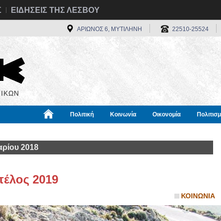
Σ
ΕΙΔΗΣΕΙΣ ΤΗΣ ΛΕΣΒΟΥ
ΑΡΙΩΝΟΣ 6, ΜΥΤΙΛΗΝΗ
22510-25524
ΙΚΩΝ
Πολιτική
Κοινωνία
Οικονομία
Πολιτισ
α
Χρήσιμα
Διεθνή
Πληροφορίες
ρίου 2018
έλος 2019
ΚΟΙΝΩΝΙΑ