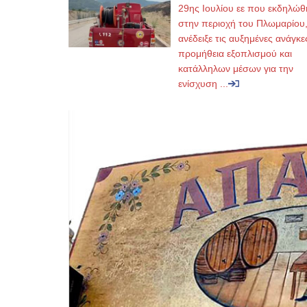
29ης Ιουλίου εε που εκδηλώθ
στην περιοχή του Πλωμαρίου
ανέδειξε τις αυξημένες ανάγκε
προμήθεια εξοπλισμού και
κατάλληλων μέσων για την
ενίσχυση ...