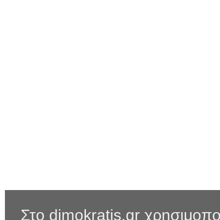
Στο dimokratis.gr χρησιμοπο