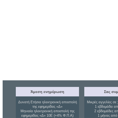
Άμεση ενημέρωση
Σας συμ
Δυνατή Ετήσια ηλεκτρονική αποστολή
Μικρές αγγελίες σε 
της εφημερίδας «Δ»
1 εβδομάδα απ
Μηνιαία ηλεκτρονική αποστολή της
2 εβδομάδες α
εφημερίδας «Δ» 10Ε (+4% Φ.Π.Α)
1 μήνας από