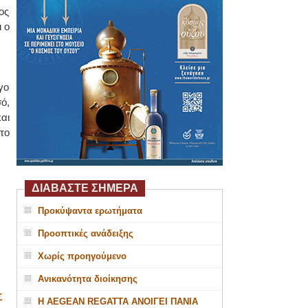
ος
 ο
γο
ό,
αι
το
ΔΙΑΒΑΣΤΕ ΣΗΜΕΡΑ
Προκύψαντα ερωτήματα
Προοπτικές ανάδειξης
Χωρίς προηγούμενο
Ανικανότητα διοίκησης
Σ
Η AEGEAN REGATTA ΑΝΟΙΓΕΙ ΠΑΝΙΑ