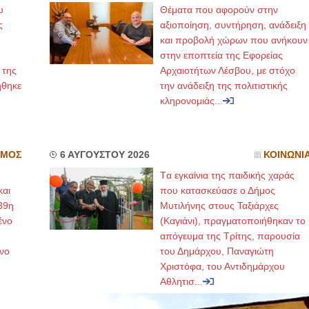
υ
Θέματα που αφορούν στην
ς
αξιοποίηση, συντήρηση, ανάδειξη
και προβολή χώρων που ανήκουν
στην εποπτεία της Εφορείας
 της
Αρχαιοτήτων Λέσβου, με στόχο
ήθηκε
την ανάδειξη της πολιτιστικής
κληρονομιάς...
ΣΜΟΣ
6 ΑΥΓΟΥΣΤΟΥ 2026
ΚΟΙΝΩΝΙ
Tα εγκαίνια της παιδικής χαράς
και
που κατασκεύασε ο Δήμος
39η
Μυτιλήνης στους Ταξιάρχες
ένο
(Καγιάνι), πραγματοποιήθηκαν το
απόγευμα της Τρίτης, παρουσία
νο
του Δημάρχου, Παναγιώτη
Χριστόφα, του Αντιδημάρχου
Αθλητισ...