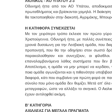
ΑΙΟΛΙΚΟΣ - ΑΟ ΥΠΑΤΟΥ 2-3
Οδυνηρή ήττα από τον ΑΟ Υπάτου, αποδοκιμασί
πρωταθλήματος και βρίσκονται χαμηλά. Η διοίκηση
θα τακτοποιηθούν στην διακοπή. Αγριμάκης, Μπουρού
Η ΚΑΤΗΦΟΡΑ ΣΥΝΕΧΙΖΕΤΑΙ
Με τον χειρότερο τρόπο έκλεισε τον πρώτο γύρο
Χριστούγεννα. Οδυνηρή ήττα, με πολλές συνέπειες
χρονιά δυσοίωνη για την Λεσβιακή ομάδα, που δια
προπονητή, που θα την οδηγήσει στον σωστό δρόμ
παρακολούθησαν και συνεχίζουν, οι φίλαθλοι
επαναλαμβανόμενα λάθος συστήματα που δεν βγαί
Αποτέλεσμα, η ομάδα να μην μπορεί να κερδίσει, 
ποια ομάδα αγωνίζονται και η πιθανότητα υποβιβασμ
διαφορά, κάτι που συμβαίνει για πρώτη φορά σε πα
σύνολο που μόνο ομάδα δεν θυμίζει. Μετά απ' όλα 
μεταγραφών, ώστε να αλλάξει το σκηνικό. Ο Αιολικό
έχουν αντιληφθεί ακόμη.
Β' ΚΑΤΗΓΟΡΙΑ
ΑΧΙΛΛΕΑΣ ΓΙΑ ΜΕΓΑΛΑ ΠΡΑΓΜΑΤΑ