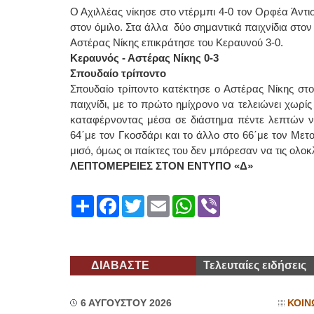
Ο Αχιλλέας νίκησε στο ντέρμπι 4-0 τον Ορφέα Άντισ
στον όμιλο. Στα άλλα δύο σημαντικά παιχνίδια στον 
Αστέρας Νίκης επικράτησε του Κεραυνού 3-0.
Κεραυνός - Αστέρας Νίκης 0-3
Σπουδαίο τρίποντο
Σπουδαίο τρίποντο κατέκτησε ο Αστέρας Νίκης στ
παιχνίδι, με το πρώτο ημίχρονο να τελειώνει χωρίς
καταφέρνοντας μέσα σε διάστημα πέντε λεπτών να 
64΄με τον Γκοσδάρι και το άλλο στο 66΄με τον Με
μισό, όμως οι παίκτες του δεν μπόρεσαν να τις ολο
ΛΕΠΤΟΜΕΡΕΙΕΣ ΣΤΟΝ ΕΝΤΥΠΟ «Δ»
Share
Facebook
Twitter
Email
WhatsApp
Viber
ΔΙΑΒΑΣΤΕ
Τελευταίες ειδήσεις
6 ΑΥΓΟΥΣΤΟΥ 2026
ΚΟΙΝ