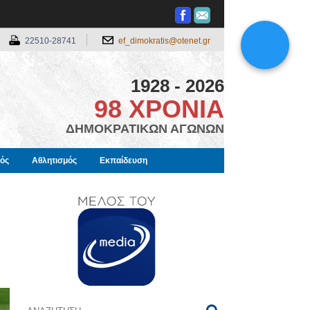
22510-28741
ef_dimokratis@otenet.gr
1928 - 2026
98 ΧΡΟΝΙΑ
ΔΗΜΟΚΡΑΤΙΚΩΝ ΑΓΩΝΩΝ
μός
Αθλητισμός
Εκπαίδευση