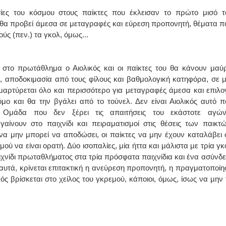
ες του κόσμου στους παίκτες που έκλεισαν το πρώτο μισό τ
ΙΩΑΝΝΗΣ Α. ΜΑΛΛΙΑΣ
 θα προβεί άμεσα σε μεταγραφές και εύρεση προπονητή, θέματα π
ς (πεν.) τα γκολ, όμως...
ΧΕΙΡΟΥΡΓΟΣ
ΟΦΘΑΛΜΙΑΤΡΟΣ
Διδάκτωρ Ιατρικής Σχολής
Πανεπιστημίου Αθηνών
Καλλιπόλεως 3,Νέα Σμύρνη,
 στο πρωτάθλημα ο Αιολικός και οι παίκτες του θα κάνουν μαύ
τηλ:210-9320215
, αποδοκιμασία από τους φίλους και βαθμολογική κατηφόρα, σε μ
Καβέτσου 10, Μυτιλήνη, τηλ:
2251038065
μαρτύρεται όλο και περισσότερο για μεταγραφές άμεσα και επιλο
ο και θα την βγάλει από το τούνελ. Δεν είναι Αιολικός αυτό π
Χειρουργός Ωτορινολαρυγγολόγος
. Ομάδα που δεν ξέρει τις απαιτήσεις του εκάστοτε αγών
νουν στο παιχνίδι και πειραματισμοί στις θέσεις των παικτώ
Έλενα Μπούμπα
να μην μπορεί να αποδώσει, οι παίκτες να μην έχουν καταλάβει 
Στρατιωτικός Ιατρός
Διδ.Παν.Αθηνών
ού να είναι ορατή. Δύο ισοπαλίες, μία ήττα και μάλιστα με τρία γκ
Διπλωματούχος Ευρ.Ακαδημίας
ιχνίδι πρωταθλήματος στα τρία πρόσφατα παιχνίδια και ένα ασύνδε
Πάρνηθας 95-97 Αχαρναί
2102467085 & 6938502258
αυτά, κρίνεται επιτακτική η ανεύρεση προπονητή, η πραγματοποίη
email- elenboumpa@gmail.com
ς βρίσκεται στο χείλος του γκρεμού, κάποιοι, όμως, ίσως να μην 