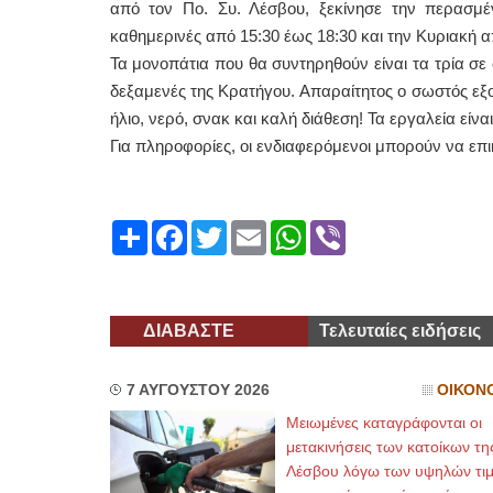
από τον Πο. Συ. Λέσβου, ξεκίνησε την περασμέν
καθημερινές από 15:30 έως 18:30 και την Κυριακή α
Τα μονοπάτια που θα συντηρηθούν είναι τα τρία σε
δεξαμενές της Κρατήγου. Απαραίτητος ο σωστός εξοπ
ήλιο, νερό, σνακ και καλή διάθεση! Τα εργαλεία είνα
Για πληροφορίες, οι ενδιαφερόμενοι μπορούν να επ
Share
Facebook
Twitter
Email
WhatsApp
Viber
ΔΙΑΒΑΣΤΕ
Τελευταίες ειδήσεις
7 ΑΥΓΟΥΣΤΟΥ 2026
ΟΙΚΟΝ
Μειωμένες καταγράφονται οι
μετακινήσεις των κατοίκων τη
Λέσβου λόγω των υψηλών τι