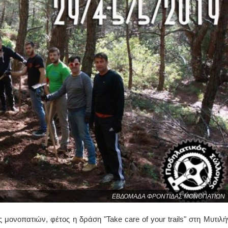
ΕΒΔΟΜΑΔΑ ΦΡΟΝΤΙΔΑΣ ΜΟΝΟΠΑΤΙΩΝ
μονοπατιών, φέτος η δράση "Take care of your trails" στη Μυτιλή