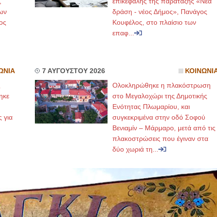
,
επικεφαλής της παράταξης «Νέα
ων
δράση - νέος Δήμος», Πανάγος
ος
Κουφέλος, στο πλαίσιο των
επαφ...
ΩΝΙΑ
7 ΑΥΓΟΥΣΤΟΥ 2026
ΚΟΙΝΩΝΙ
ς
Ολοκληρώθηκε η πλακόστρωση
ηκε
στο Μεγαλοχώρι της Δημοτικής
,
Ενότητας Πλωμαρίου, και
ς για
συγκεκριμένα στην οδό Σοφού
Βενιαμίν – Μάρμαρο, μετά από τις
πλακοστρώσεις που έγιναν στα
δύο χωριά τη...