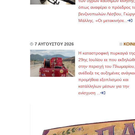
των υγρών καυσίμων κίνησης
όπως αναφέρει ο πρόεδρος τ
βενζινοπωλών Λέσβου, Γιώργ
Μάλλης. «Οι μετακινήσε...
7 ΑΥΓΟΥΣΤΟΥ 2026
ΚΟΙΝ
Η καταστροφική πυρκαγιά τη
29ης Ιουλίου εε που εκδηλώθ
στην περιοχή του Πλωμαρίου
ανέδειξε τις αυξημένες ανάγκε
προμήθεια εξοπλισμού και
κατάλληλων μέσων για την
ενίσχυση ...