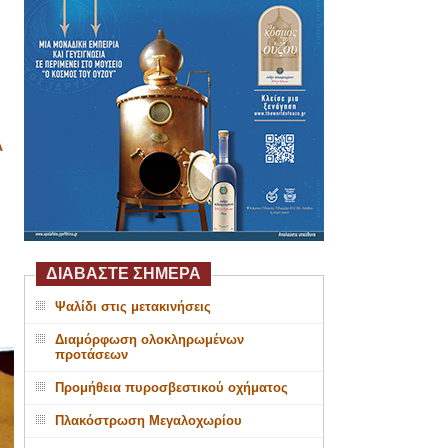
Α
ΔΙΑΒΑΣΤΕ ΣΗΜΕΡΑ
Ψαλίδι στις μετακινήσεις
Διαμόρφωση ολοκληρωμένων
προτάσεων
Προμήθεια πυροσβεστικού οχήματος
Πλακόστρωση Μεγαλοχωρίου