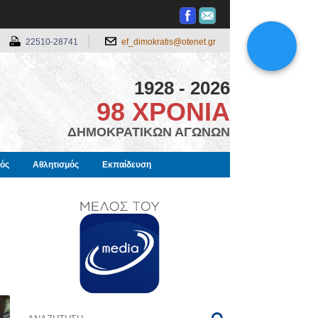
22510-28741
ef_dimokratis@otenet.gr
1928 - 2026
98 ΧΡΟΝΙΑ
ΔΗΜΟΚΡΑΤΙΚΩΝ ΑΓΩΝΩΝ
μός
Αθλητισμός
Εκπαίδευση