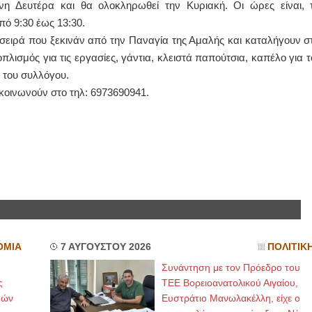
η Δευτέρα και θα ολοκληρωθεί την Κυριακή. Οι ώρες είναι, τ
πό 9:30 έως 13:30.
ΙΩΑΝΝΗΣ Α. ΜΑΛΛΙΑΣ
 σειρά που ξεκινάν από την Παναγία της Αμαλής και καταλήγουν στ
ΧΕΙΡΟΥΡΓΟΣ
λισμός για τις εργασίες, γάντια, κλειστά παπούτσια, καπέλο για τ
ΟΦΘΑΛΜΙΑΤΡΟΣ
Διδάκτωρ Ιατρικής Σχολής
ι του συλλόγου.
Πανεπιστημίου Αθηνών
ικοινωνούν στο τηλ: 6973690941.
Καλλιπόλεως 3,Νέα Σμύρνη,
τηλ:210-9320215
Καβέτσου 10, Μυτιλήνη, τηλ:
2251038065
Χειρουργός Ωτορινολαρυγγολόγος
Έλενα Μπούμπα
Στρατιωτικός Ιατρός
Διδ.Παν.Αθηνών
Διπλωματούχος Ευρ.Ακαδημίας
Πάρνηθας 95-97 Αχαρναί
2102467085 & 6938502258
email- elenboumpa@gmail.com
ΟΜΙΑ
7 ΑΥΓΟΥΣΤΟΥ 2026
ΠΟΛΙΤΙΚ
Συνάντηση με τον Πρόεδρο του
ς
ΤΕΕ Βορειοανατολικού Αιγαίου,
μών
Ευστράτιο Μανωλακέλλη, είχε ο