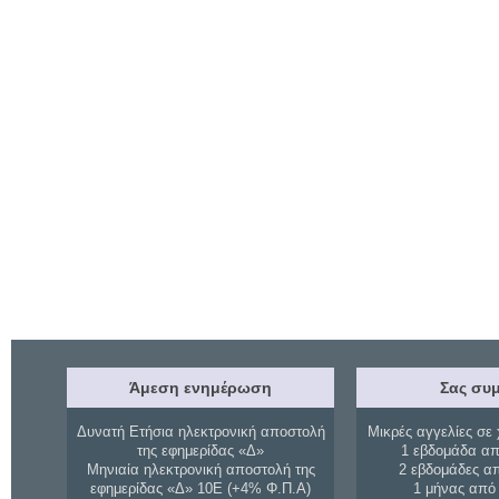
Άμεση ενημέρωση
Σας συμ
Δυνατή Ετήσια ηλεκτρονική αποστολή
Μικρές αγγελίες σε 
της εφημερίδας «Δ»
1 εβδομάδα απ
Μηνιαία ηλεκτρονική αποστολή της
2 εβδομάδες α
εφημερίδας «Δ» 10Ε (+4% Φ.Π.Α)
1 μήνας από