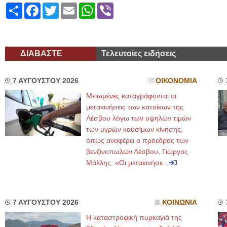
Share
Facebook
Twitter
Email
WhatsApp
Viber
ΔΙΑΒΑΣΤΕ
Τελευταίες ειδήσεις
7 ΑΥΓΟΥΣΤΟΥ 2026
ΟΙΚΟΝΟΜΙΑ
Μειωμένες καταγράφονται οι
μετακινήσεις των κατοίκων της
Λέσβου λόγω των υψηλών τιμών
των υγρών καυσίμων κίνησης,
όπως αναφέρει ο πρόεδρος των
βενζινοπωλών Λέσβου, Γιώργος
Μάλλης. «Οι μετακινήσε...
7 ΑΥΓΟΥΣΤΟΥ 2026
ΚΟΙΝΩΝΙΑ
Η καταστροφική πυρκαγιά της