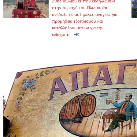
29ης Ιουλίου εε που εκδηλώθηκε
στην περιοχή του Πλωμαρίου,
ανέδειξε τις αυξημένες ανάγκες για
προμήθεια εξοπλισμού και
κατάλληλων μέσων για την
ενίσχυση ...