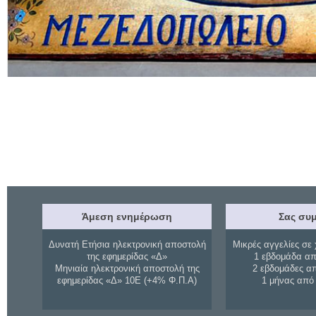
Άμεση ενημέρωση
Σας συμ
Δυνατή Ετήσια ηλεκτρονική αποστολή
Μικρές αγγελίες σε 
της εφημερίδας «Δ»
1 εβδομάδα απ
Μηνιαία ηλεκτρονική αποστολή της
2 εβδομάδες α
εφημερίδας «Δ» 10Ε (+4% Φ.Π.Α)
1 μήνας από