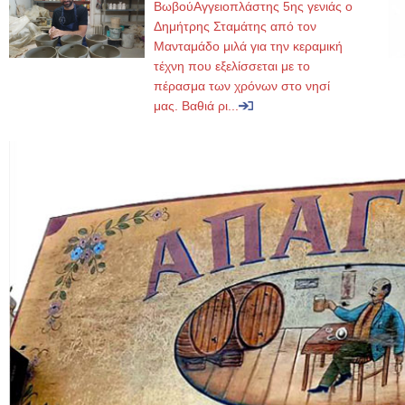
ΒωβούΑγγειοπλάστης 5ης γενιάς ο
Δημήτρης Σταμάτης από τον
Μανταμάδο μιλά για την κεραμική
τέχνη που εξελίσσεται με το
πέρασμα των χρόνων στο νησί
μας. Βαθιά ρι...