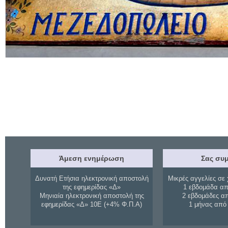
Άμεση ενημέρωση
Σας συμ
Δυνατή Ετήσια ηλεκτρονική αποστολή
Μικρές αγγελίες σε 
της εφημερίδας «Δ»
1 εβδομάδα απ
Μηνιαία ηλεκτρονική αποστολή της
2 εβδομάδες α
εφημερίδας «Δ» 10Ε (+4% Φ.Π.Α)
1 μήνας από