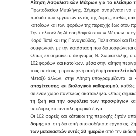
Αίτηση Ασφαλιστικών Μέτρων για το κλείσιμο
Πρωτοδικείου Μυτιλήνης. Σήμερα αναμένεται να ε
πρόοδο των εργασιών εντός της δομής, καθώς επί
κατοίκων και των φορέων της περιοχής έως ότου π
Την πολυσέλιδη Αίτηση Ασφαλιστικών Μέτρων υπογ
Καρά Τεπέ και της Παναγιούδας, Πολιτιστικοί και Πε
συμφωνούν με την κατάσταση που διαμορφώνεται στα
Όπως επισημαίνει ο δικηγόρος Ν. Χωριατέλλης, ο 
102 φορέων και κατοίκων, μέσα στην αίτηση περιγρ
τους οποίους η προσωρινή αυτή δομή
αποτελεί κίνδ
Μεταξύ άλλων, στην Αίτηση υπογραμμίζονται οι 
αποχέτευσης και βιολογικού καθαρισμού,
καθώς 
σε έναν χώρο παντελώς ακατάλληλο. Όπως σημειώ
τη ζωή και την ασφάλεια των προσφύγων
κα
υποδομές και αντιπλημμυρικά έργα.
Οι 102 φορείς και κάτοικοι της περιοχής ζητάν α
δομής
και στη διακοπή οποιασδήποτε εργασίας. 
των μεταναστών εντός 30 ημερών
από την έκδοση