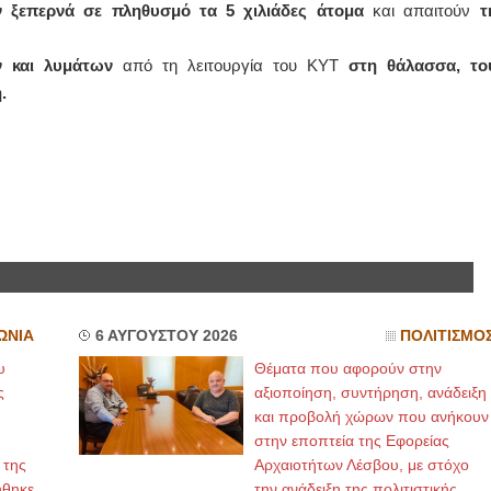
ν ξεπερνά σε πληθυσμό τα 5 χιλιάδες άτομα
και απαιτούν
τ
ν και λυμάτων
από τη λειτουργία του ΚΥΤ
στη θάλασσα, το
.
ΩΝΙΑ
6 ΑΥΓΟΥΣΤΟΥ 2026
ΠΟΛΙΤΙΣΜΟ
υ
Θέματα που αφορούν στην
ς
αξιοποίηση, συντήρηση, ανάδειξη
και προβολή χώρων που ανήκουν
στην εποπτεία της Εφορείας
 της
Αρχαιοτήτων Λέσβου, με στόχο
ήθηκε
την ανάδειξη της πολιτιστικής