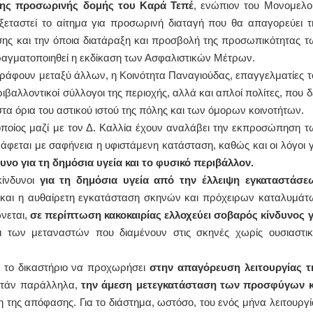
 της προσωρινής δομής του Καρά Τεπέ
, ενώπιον του Μονομελο
ξεταστεί το αίτημα για προσωρινή διαταγή που θα απαγορεύει τ
ΙΩΑΝΝΗΣ Α. ΜΑΛΛΙΑΣ
σης και την όποια διατάραξη και προσβολή της προσωπικότητας τ
ΧΕΙΡΟΥΡΓΟΣ
ραγματοποιηθεί η εκδίκαση των Ασφαλιστικών Μέτρων.
ΟΦΘΑΛΜΙΑΤΡΟΣ
Διδάκτωρ Ιατρικής Σχολής
ράφουν μεταξύ άλλων, η Κοινότητα Παναγιούδας, επαγγελματίες τ
Πανεπιστημίου Αθηνών
ριβαλλοντικοί σύλλογοι της περιοχής, αλλά και απλοί πολίτες, που δ
Καλλιπόλεως 3,Νέα Σμύρνη,
τηλ:210-9320215
 όρια του αστικού ιστού της πόλης και των όμορων κοινοτήτων.
Καβέτσου 10, Μυτιλήνη, τηλ:
2251038065
οποίος μαζί με τον Δ. Καλλία έχουν αναλάβει την εκπροσώπηση τ
άφεται με σαφήνεια η υφιστάμενη κατάσταση, καθώς και οι λόγοι γ
Χειρουργός Ωτορινολαρυγγολόγος
υνο για τη δημόσια υγεία και το φυσικό περιβάλλον.
Έλενα Μπούμπα
κίνδυνοι
για τη δημόσια υγεία από την έλλειψη εγκαταστάσε
Στρατιωτικός Ιατρός
και η αυθαίρετη εγκατάσταση σκηνών και πρόχειρων καταλυμάτ
Διδ.Παν.Αθηνών
Διπλωματούχος Ευρ.Ακαδημίας
νεται,
σε περίπτωση κακοκαιρίας
ελλοχεύει σοβαρός κίνδυνος γ
Πάρνηθας 95-97 Αχαρναί
2102467085 & 6938502258
ι των μεταναστών που διαμένουν στις σκηνές χωρίς ουσιαστικ
email- elenboumpa@gmail.com
πό το δικαστήριο να προχωρήσει
στην απαγόρευση λειτουργίας τ
Ζητάν παράλληλα,
την άμεση μετεγκατάσταση των προσφύγων κ
 της απόφασης. Για το διάστημα, ωστόσο, του ενός μήνα λειτουργί