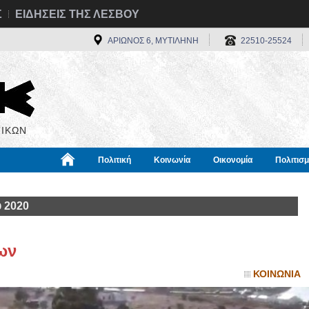
Σ
ΕΙΔΗΣΕΙΣ ΤΗΣ ΛΕΣΒΟΥ
ΑΡΙΩΝΟΣ 6, ΜΥΤΙΛΗΝΗ
22510-25524
ΙΚΩΝ
Πολιτική
Κοινωνία
Οικονομία
Πολιτισ
α
Χρήσιμα
Διεθνή
Πληροφορίες
 2020
ων
ΚΟΙΝΩΝΙΑ