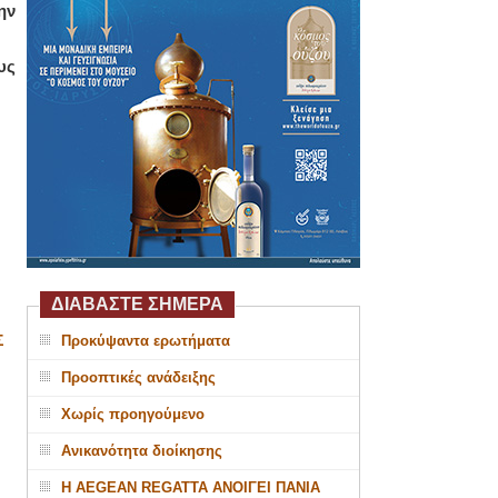
ην
υς
ΔΙΑΒΑΣΤΕ ΣΗΜΕΡΑ
Σ
Προκύψαντα ερωτήματα
Προοπτικές ανάδειξης
Χωρίς προηγούμενο
Ανικανότητα διοίκησης
Η AEGEAN REGATTA ΑΝΟΙΓΕΙ ΠΑΝΙΑ