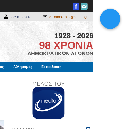
22510-28741
ef_dimokratis@otenet.gr
1928 - 2026
98 ΧΡΟΝΙΑ
ΔΗΜΟΚΡΑΤΙΚΩΝ ΑΓΩΝΩΝ
μός
Αθλητισμός
Εκπαίδευση