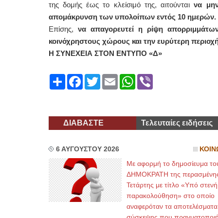
της δομής έως το κλείσιμό της, αιτούνται
να μη
απομάκρυνση των υπολοίπων εντός 10 ημερών.
Επίσης,
να απαγορευτεί η ρίψη απορριμμάτω
κοινόχρηστους χώρους και την ευρύτερη περιοχή
Η ΣΥΝΕΧΕΙΑ ΣΤΟΝ ΕΝΤΥΠΟ «Δ»
Share
Facebook
Twitter
Email
WhatsApp
Viber
ΔΙΑΒΑΣΤΕ
Τελευταίες ειδήσεις
6 ΑΥΓΟΥΣΤΟΥ 2026
ΚΟΙΝ
Με αφορμή το δημοσίευμα το
ΔΗΜΟΚΡΑΤΗ της περασμένη
Τετάρτης με τίτλο «Υπό στενή
παρακολούθηση» στο οποίο
αναφερόταν τα αποτελέσματα
σύσκεψης που πραγματοποι