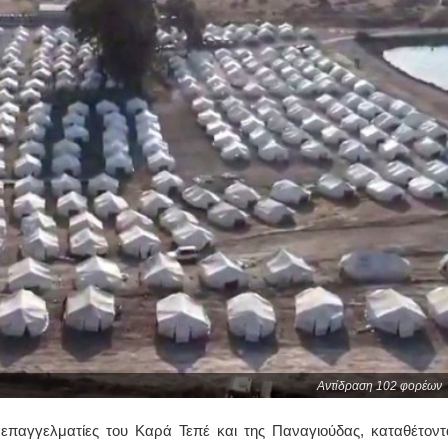
Αντίδραση 102 φορέων
ι επαγγελματίες του Καρά Τεπέ και της Παναγιούδας, καταθέτοντ