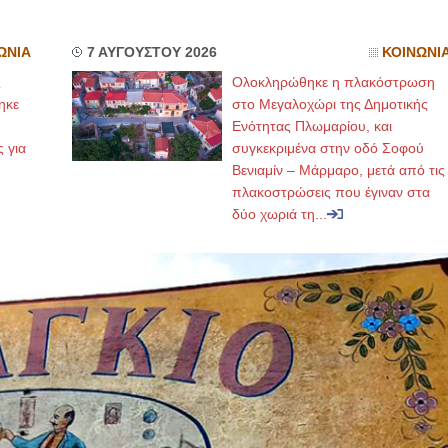
ΩΝΙΑ
7 ΑΥΓΟΥΣΤΟΥ 2026
ΚΟΙΝΩΝΙ
ς
Ολοκληρώθηκε η πλακόστρωση
ηκε
στο Μεγαλοχώρι της Δημοτικής
,
Ενότητας Πλωμαρίου, και
ς για
συγκεκριμένα στην οδό Σοφού
Βενιαμίν – Μάρμαρο, μετά από τις
πλακοστρώσεις που έγιναν στα
δύο χωριά τη...