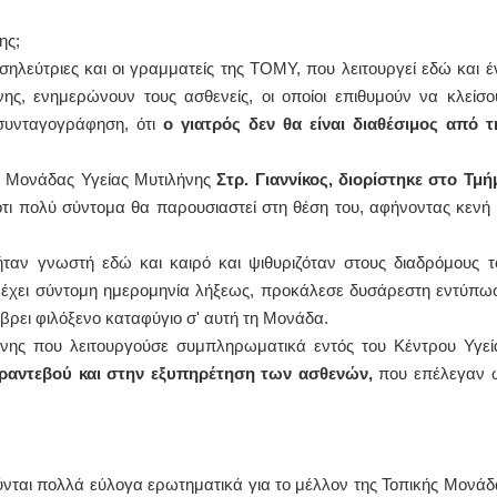
ης;
ΙΩΑΝΝΗΣ Α. ΜΑΛΛΙΑΣ
ηλεύτριες και οι γραμματείς της ΤΟΜΥ, που λειτουργεί εδώ και έ
ΧΕΙΡΟΥΡΓΟΣ
ης, ενημερώνουν τους ασθενείς, οι οποίοι επιθυμούν να κλείσο
ΟΦΘΑΛΜΙΑΤΡΟΣ
Διδάκτωρ Ιατρικής Σχολής
α συνταγογράφηση, ότι
ο γιατρός δεν θα είναι διαθέσιμος από τ
Πανεπιστημίου Αθηνών
Καλλιπόλεως 3,Νέα Σμύρνη,
τηλ:210-9320215
ής Μονάδας Υγείας Μυτιλήνης
Στρ. Γιαννίκος, διορίστηκε στο Τμή
Καβέτσου 10, Μυτιλήνη, τηλ:
2251038065
ότι πολύ σύντομα θα παρουσιαστεί στη θέση του, αφήνοντας κενή 
Χειρουργός Ωτορινολαρυγγολόγος
ι ήταν γνωστή εδώ και καιρό και ψιθυριζόταν στους διαδρόμους τ
Έλενα Μπούμπα
 έχει σύντομη ημερομηνία λήξεως, προκάλεσε δυσάρεστη εντύπω
Στρατιωτικός Ιατρός
Διδ.Παν.Αθηνών
βρει φιλόξενο καταφύγιο σ' αυτή τη Μονάδα.
Διπλωματούχος Ευρ.Ακαδημίας
Πάρνηθας 95-97 Αχαρναί
νης που λειτουργούσε συμπληρωματικά εντός του Κέντρου Υγεί
2102467085 & 6938502258
αντεβού και στην εξυπηρέτηση των ασθενών,
που επέλεγαν 
email- elenboumpa@gmail.com
ύνται πολλά εύλογα ερωτηματικά για το μέλλον της Τοπικής Μονάδ