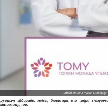
Τοπική Μονάδα Υγείας Μυτιλήνης
ερχόμενη εβδομάδα, καθώς διορίστηκε στο τμήμα επειγόντ
ικαταστάτης του.