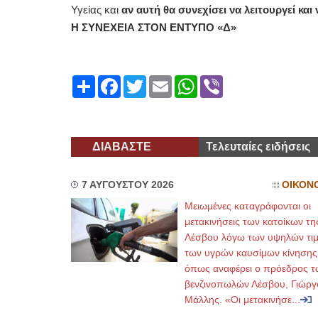
Υγείας και
αν αυτή θα συνεχίσει να λειτουργεί κα
Η ΣΥΝΕΧΕΙΑ ΣΤΟΝ ΕΝΤΥΠΟ «Δ»
Share
Facebook
Twitter
Email
WhatsApp
Viber
ΔΙΑΒΑΣΤΕ
Τελευταίες ειδήσεις
7 ΑΥΓΟΥΣΤΟΥ 2026
ΟΙΚΟΝ
Μειωμένες καταγράφονται οι
μετακινήσεις των κατοίκων τη
Λέσβου λόγω των υψηλών τι
των υγρών καυσίμων κίνησης
όπως αναφέρει ο πρόεδρος τ
βενζινοπωλών Λέσβου, Γιώργ
Μάλλης. «Οι μετακινήσε...