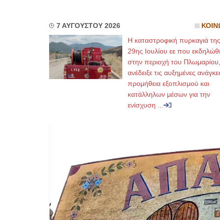
7 ΑΥΓΟΥΣΤΟΥ 2026
ΚΟΙΝ
Η καταστροφική πυρκαγιά τη
29ης Ιουλίου εε που εκδηλώθ
στην περιοχή του Πλωμαρίου
ανέδειξε τις αυξημένες ανάγκε
προμήθεια εξοπλισμού και
κατάλληλων μέσων για την
ενίσχυση ...