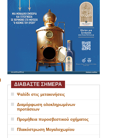
Η
ΔΙΑΒΑΣΤΕ ΣΗΜΕΡΑ
Ψαλίδι στις μετακινήσεις
Διαμόρφωση ολοκληρωμένων
προτάσεων
Προμήθεια πυροσβεστικού οχήματος
Πλακόστρωση Μεγαλοχωρίου