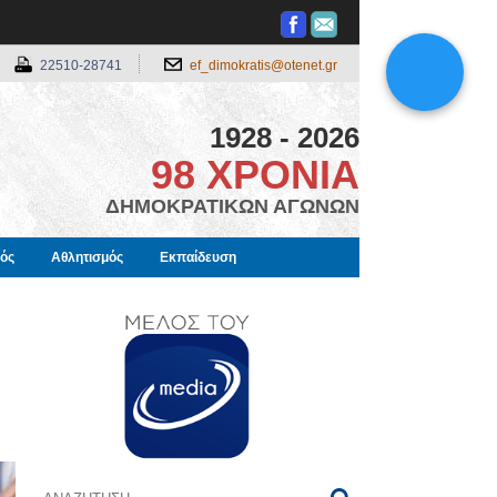
22510-28741
ef_dimokratis@otenet.gr
1928 - 2026
98 ΧΡΟΝΙΑ
ΔΗΜΟΚΡΑΤΙΚΩΝ ΑΓΩΝΩΝ
μός
Αθλητισμός
Εκπαίδευση