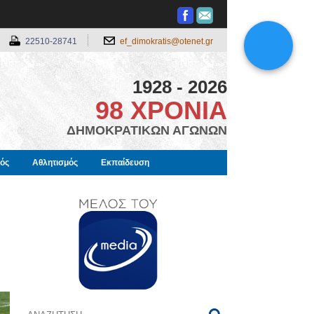
22510-28741
ef_dimokratis@otenet.gr
1928 - 2026
98 ΧΡΟΝΙΑ
ΔΗΜΟΚΡΑΤΙΚΩΝ ΑΓΩΝΩΝ
μός
Αθλητισμός
Εκπαίδευση