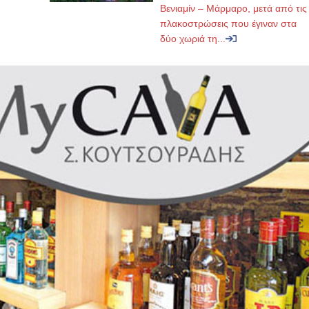
Βενιαμίν – Μάρμαρο, μετά από τις
πλακοστρώσεις που έγιναν στα
δύο χωριά τη...