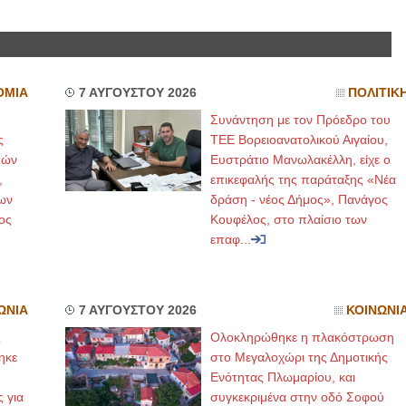
ΟΜΙΑ
7 ΑΥΓΟΥΣΤΟΥ 2026
ΠΟΛΙΤΙΚ
Συνάντηση με τον Πρόεδρο του
ς
ΤΕΕ Βορειοανατολικού Αιγαίου,
μών
Ευστράτιο Μανωλακέλλη, είχε ο
,
επικεφαλής της παράταξης «Νέα
ων
δράση - νέος Δήμος», Πανάγος
ος
Κουφέλος, στο πλαίσιο των
επαφ...
ΩΝΙΑ
7 ΑΥΓΟΥΣΤΟΥ 2026
ΚΟΙΝΩΝΙ
ς
Ολοκληρώθηκε η πλακόστρωση
ηκε
στο Μεγαλοχώρι της Δημοτικής
,
Ενότητας Πλωμαρίου, και
ς για
συγκεκριμένα στην οδό Σοφού