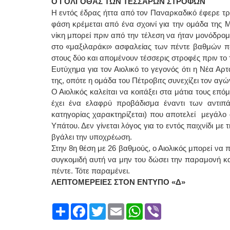
Ο ΓΟΛΓΟΘΑΣ ΤΩΝ ΤΕΣΣΑΡΩΝ ΣΤΡΟΦΩΝ
Η εντός έδρας ήττα από τον Παναρκαδικό έφερε τρ
φάση κρέμεται από ένα σχοινί για την ομάδα της 
νίκη μπορεί πριν από την τέλεση να ήταν μονόδρομο
στο «μαξιλαράκι» ασφαλείας των πέντε βαθμών πο
στους δύο και απομένουν τέσσερις στροφές πριν το 
Ευτύχημα για τον Αιολικό το γεγονός ότι η Νέα Αρ
της, οπότε η ομάδα του Πέτροβιτς συνεχίζει τον α
Ο Αιολικός καλείται να κοιτάξει στα μάτια τους ε
έχει ένα ελαφρύ προβάδισμα έναντι των αντιπάλ
κατηγορίας χαρακτηρίζεται) που αποτελεί μεγάλο
Υπάτου. Δεν γίνεται λόγος για το εντός παιχνίδι με
βγάλει την υποχρέωση.
Στην 8η θέση με 26 βαθμούς, ο Αιολικός μπορεί να 
συγκομιδή αυτή να μην του δώσει την παραμονή και 
πέντε. Τότε παραμένει.
ΛΕΠΤΟΜΕΡΕΙΕΣ ΣΤΟΝ ΕΝΤΥΠΟ «Δ»
Share
Facebook
Twitter
Email
WhatsApp
Viber