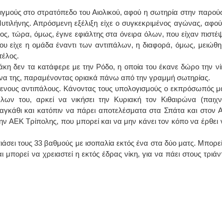
ιγμούς στο στρατόπεδο του Αιολικού, αφού η σωτηρία στην παρού
ΙΩΑΝΝΗΣ Α. ΜΑΛΛΙΑΣ
Μυτιλήνης. Απρόσμενη εξέλιξη είχε ο συγκεκριμένος αγώνας, αφού
ς, τώρα, όμως, έγινε εφιάλτης στα όνειρα όλων, που είχαν πιστέψ
ΧΕΙΡΟΥΡΓΟΣ
υ είχε η ομάδα έναντι των αντιπάλων, η διαφορά, όμως, μειώθη
ΟΦΘΑΛΜΙΑΤΡΟΣ
Διδάκτωρ Ιατρικής Σχολής
τέλος.
Πανεπιστημίου Αθηνών
Καλλιπόλεως 3,Νέα Σμύρνη,
τάκη δεν τα κατάφερε με την Ρόδο, η οποία του έκανε δώρο την νί
τηλ:210-9320215
γώνα της, παραμένοντας οριακά πάνω από την γραμμή σωτηρίας.
Καβέτσου 10, Μυτιλήνη, τηλ:
2251038065
πόμενους αντιπάλους. Κάνοντας τους υπολογισμούς ο εκπρόσωπός μ
ων του, αρκεί να νικήσει την Κυριακή τον Κιθαιρώνα (παιχνί
Χειρουργός Ωτορινολαρυγγολόγος
 αγκάθι και κατόπιν να πάρει αποτελέσματα στα Σπάτα και στον 
 την ΑΕΚ Τρίπολης, που μπορεί και να μην κάνει τον κόπο να έρθει 
Έλενα Μπούμπα
Στρατιωτικός Ιατρός
Διδ.Παν.Αθηνών
πιάσει τους 33 βαθμούς με ισοπαλία εκτός ένα στα δύο ματς. Μπορεί
Διπλωματούχος Ευρ.Ακαδημίας
μπορεί να χρειαστεί η εκτός έδρας νίκη, για να πάει στους τριάν
Πάρνηθας 95-97 Αχαρναί
2102467085 & 6938502258
email- elenboumpa@gmail.com