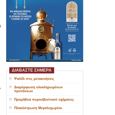
Η
ΔΙΑΒΑΣΤΕ ΣΗΜΕΡΑ
Ψαλίδι στις μετακινήσεις
Διαμόρφωση ολοκληρωμένων
Α
προτάσεων
Προμήθεια πυροσβεστικού οχήματος
Πλακόστρωση Μεγαλοχωρίου