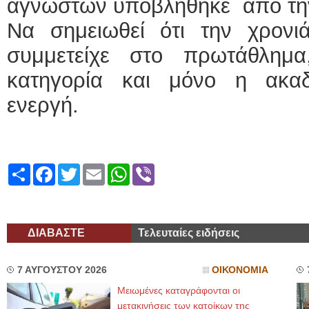
αγνώστων υποβλήθηκε από την
Να σημειωθεί ότι την χρον
συμμετείχε στο πρωτάθλημ
κατηγορία και μόνο η ακα
ενεργή.
Share
Facebook
Twitter
Email
WhatsApp
Viber
ΔΙΑΒΑΣΤΕ
Τελευταίες ειδήσεις
7 ΑΥΓΟΥΣΤΟΥ 2026
ΟΙΚΟΝΟΜΙΑ
Μειωμένες καταγράφονται οι
μετακινήσεις των κατοίκων της