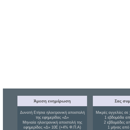
Άμεση ενημέρωση
Σας συμ
Δυνατή Ετήσια ηλεκτρονική αποστολή
Μικρές αγγελίες σε 
της εφημερίδας «Δ»
1 εβδομάδα απ
Μηνιαία ηλεκτρονική αποστολή της
2 εβδομάδες α
εφημερίδας «Δ» 10Ε (+4% Φ.Π.Α)
1 μήνας από