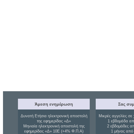
Άμεση ενημέρωση
Σας συμ
Δυνατή Ετήσια ηλεκτρονική αποστολή
Μικρές αγγελίες σε 
της εφημερίδας «Δ»
1 εβδομάδα απ
Μηνιαία ηλεκτρονική αποστολή της
2 εβδομάδες α
εφημερίδας «Δ» 10Ε (+4% Φ.Π.Α)
1 μήνας από