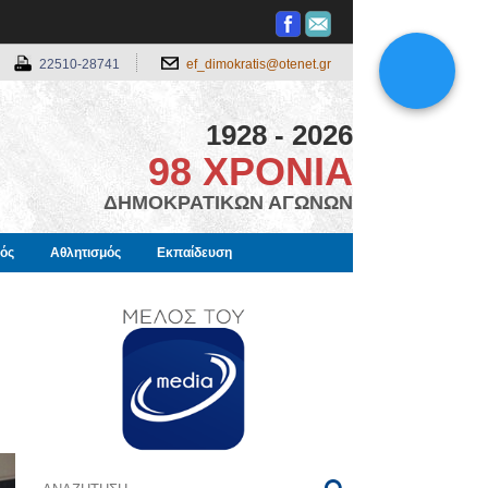
22510-28741
ef_dimokratis@otenet.gr
1928 - 2026
98 ΧΡΟΝΙΑ
ΔΗΜΟΚΡΑΤΙΚΩΝ ΑΓΩΝΩΝ
μός
Αθλητισμός
Εκπαίδευση