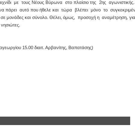
ιχνίδι με τους Νέους Βύρωνα στο πλαίσιο της 2ης αγωνιστικής.
 να πάρει αυτό που ήθελε και τώρα βλέπει μόνο το συγκεκριμέ
ΙΩΑΝΝΗΣ Α. ΜΑΛΛΙΑΣ
ί σε μονάδες και σύνολο. Θέλει, όμως, προσοχή η αναμέτρηση, για
ΧΕΙΡΟΥΡΓΟΣ
νησιώτες.
ΟΦΘΑΛΜΙΑΤΡΟΣ
Διδάκτωρ Ιατρικής Σχολής
Πανεπιστημίου Αθηνών
Καλλιπόλεως 3,Νέα Σμύρνη,
τηλ:210-9320215
εωργίου 15.00 διαιτ. Αρβανίτης, Βαπατάσης)
Καβέτσου 10, Μυτιλήνη, τηλ:
2251038065
Χειρουργός Ωτορινολαρυγγολόγος
Έλενα Μπούμπα
Στρατιωτικός Ιατρός
Διδ.Παν.Αθηνών
Διπλωματούχος Ευρ.Ακαδημίας
Πάρνηθας 95-97 Αχαρναί
2102467085 & 6938502258
email- elenboumpa@gmail.com