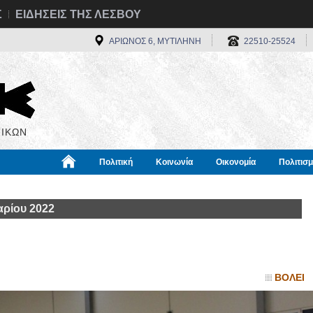
Σ
ΕΙΔΗΣΕΙΣ ΤΗΣ ΛΕΣΒΟΥ
ΑΡΙΩΝΟΣ 6, ΜΥΤΙΛΗΝΗ
22510-25524
ΙΚΩΝ
Πολιτική
Κοινωνία
Οικονομία
Πολιτισ
α
Χρήσιμα
Διεθνή
Πληροφορίες
ρίου 2022
ΒΟΛΕΙ