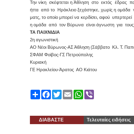
Την νίκη σκέφτεται η Άθληση στο εκτός έδρας πα
ήττα από το Ηράκλειο ξεχάστηκε, χωρίς η ομάδα
ματς, το οποίο μπορεί να κερδίσει, αφού υπερτερε
η ομάδα από τον Βύρωνα είναι άγνωστη για τους 
ΤΑ ΠΑΙΧΝΙΔΙΑ
2η αγωνιστική
ΑΟ Νέοι Βύρωνος-ΑΣ Άθληση (Σάββατο Κλ. Τ. Παπαγ
ΣΦΑΜ Φοίβος-ΓΣ Πετρούπολης
Κυριακή
ΓΕ Ηρακλείου-Άρατος ΑΟ Κιάτου
Share
Facebook
Twitter
Email
WhatsApp
Viber
ΔΙΑΒΑΣΤΕ
Τελευταίες ειδήσεις