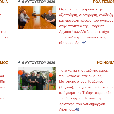
ΩΝΙΑ
6 ΑΥΓΟΥΣΤΟΥ 2026
ΠΟΛΙΤΙΣΜΟ
υ
Θέματα που αφορούν στην
ς
αξιοποίηση, συντήρηση, ανάδειξη
και προβολή χώρων που ανήκουν
στην εποπτεία της Εφορείας
 της
Αρχαιοτήτων Λέσβου, με στόχο
ήθηκε
την ανάδειξη της πολιτιστικής
κληρονομιάς...
ΣΜΟΣ
6 ΑΥΓΟΥΣΤΟΥ 2026
ΚΟΙΝΩΝΙ
Tα εγκαίνια της παιδικής χαράς
και
που κατασκεύασε ο Δήμος
39η
Μυτιλήνης στους Ταξιάρχες
ένο
(Καγιάνι), πραγματοποιήθηκαν το
απόγευμα της Τρίτης, παρουσία
νο
του Δημάρχου, Παναγιώτη
Χριστόφα, του Αντιδημάρχου
Αθλητισ...