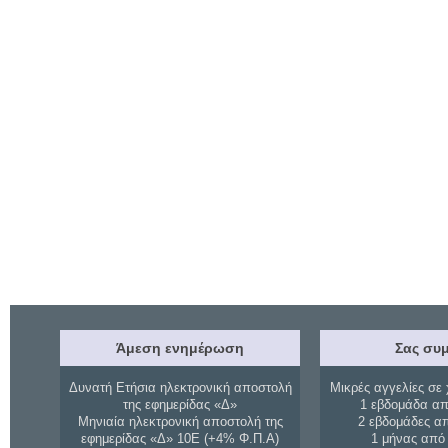
Άμεση ενημέρωση
Σας συμ
Δυνατή Ετήσια ηλεκτρονική αποστολή
Μικρές αγγελίες σε 
της εφημερίδας «Δ»
1 εβδομάδα απ
Μηνιαία ηλεκτρονική αποστολή της
2 εβδομάδες α
εφημερίδας «Δ» 10Ε (+4% Φ.Π.Α)
1 μήνας από