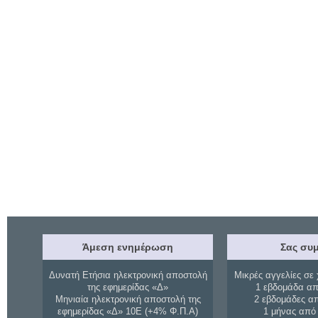
Άμεση ενημέρωση
Σας συμ
Δυνατή Ετήσια ηλεκτρονική αποστολή
Μικρές αγγελίες σε 
της εφημερίδας «Δ»
1 εβδομάδα απ
Μηνιαία ηλεκτρονική αποστολή της
2 εβδομάδες α
εφημερίδας «Δ» 10Ε (+4% Φ.Π.Α)
1 μήνας από