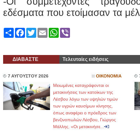
-Οι συμμετέχοντες τραγου
εδέσματα που ετοίμασαν τα μέλ
Share
Facebook
Twitter
Email
WhatsApp
Viber
ΔΙΑΒΑΣΤΕ
Τελευταίες ειδήσεις
7 ΑΥΓΟΥΣΤΟΥ 2026
ΟΙΚΟΝΟΜΙΑ
Μειωμένες καταγράφονται οι
μετακινήσεις των κατοίκων της
Λέσβου λόγω των υψηλών τιμών
των υγρών καυσίμων κίνησης,
όπως αναφέρει ο πρόεδρος των
βενζινοπωλών Λέσβου, Γιώργος
Μάλλης. «Οι μετακινήσε...