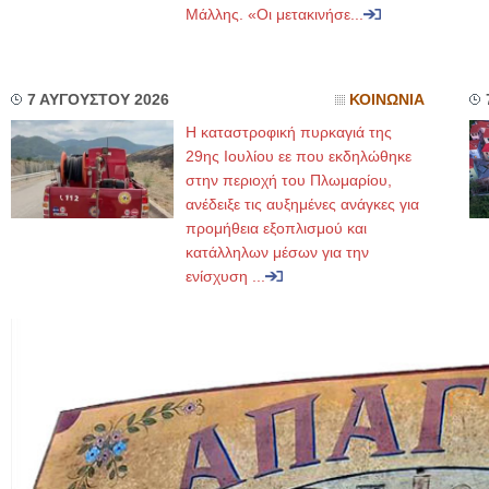
Μάλλης. «Οι μετακινήσε...
7 ΑΥΓΟΥΣΤΟΥ 2026
ΚΟΙΝΩΝΙΑ
Η καταστροφική πυρκαγιά της
29ης Ιουλίου εε που εκδηλώθηκε
στην περιοχή του Πλωμαρίου,
ανέδειξε τις αυξημένες ανάγκες για
προμήθεια εξοπλισμού και
κατάλληλων μέσων για την
ενίσχυση ...