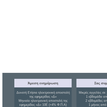
Άμεση ενημέρωση
Σας συμ
Δυνατή Ετήσια ηλεκτρονική αποστολή
Μικρές αγγελίες σε 
της εφημερίδας «Δ»
1 εβδομάδα απ
Μηνιαία ηλεκτρονική αποστολή της
2 εβδομάδες α
εφημερίδας «Δ» 10Ε (+4% Φ.Π.Α)
1 μήνας από