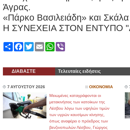
Άγρας.
«Πάρκο Βασιλειάδη» και Σκάλ
Η ΣΥΝΕΧΕΙΑ ΣΤΟΝ ΕΝΤΥΠΟ "
Share
Facebook
Twitter
Email
WhatsApp
Viber
ΔΙΑΒΑΣΤΕ
Τελευταίες ειδήσεις
7 ΑΥΓΟΥΣΤΟΥ 2026
ΟΙΚΟΝΟΜΙΑ
Μειωμένες καταγράφονται οι
μετακινήσεις των κατοίκων της
Λέσβου λόγω των υψηλών τιμών
των υγρών καυσίμων κίνησης,
όπως αναφέρει ο πρόεδρος των
βενζινοπωλών Λέσβου, Γιώργος