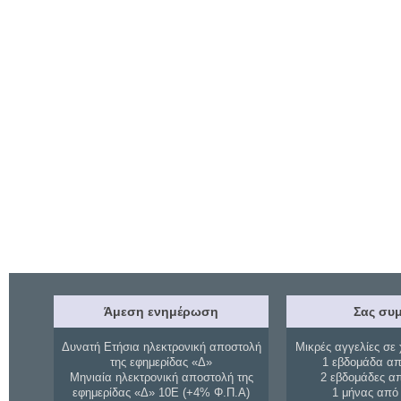
Άμεση ενημέρωση
Σας συμ
Δυνατή Ετήσια ηλεκτρονική αποστολή
Μικρές αγγελίες σε 
της εφημερίδας «Δ»
1 εβδομάδα απ
Μηνιαία ηλεκτρονική αποστολή της
2 εβδομάδες α
εφημερίδας «Δ» 10Ε (+4% Φ.Π.Α)
1 μήνας από