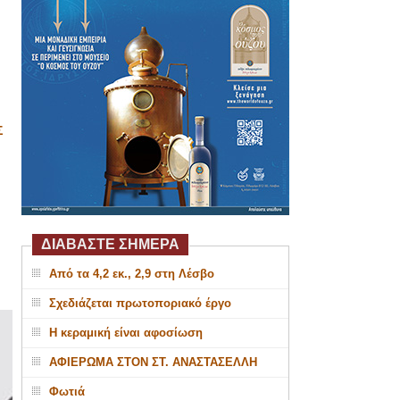
Σ
ΔΙΑΒΑΣΤΕ ΣΗΜΕΡΑ
Από τα 4,2 εκ., 2,9 στη Λέσβο
Σχεδιάζεται πρωτοποριακό έργο
Η κεραμική είναι αφοσίωση
ΑΦΙΕΡΩΜΑ ΣΤΟΝ ΣΤ. ΑΝΑΣΤΑΣΕΛΛΗ
Φωτιά