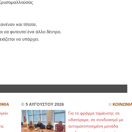
ς Χρυσομαλλούσας
ΙΩΑΝΝΗΣ Α. ΜΑΛΛΙΑΣ
ΧΕΙΡΟΥΡΓΟΣ
ανέναν και τίποτα.
ΟΦΘΑΛΜΙΑΤΡΟΣ
Διδάκτωρ Ιατρικής Σχολής
ι να φυτευτεί ένα άλλο δέντρο.
Πανεπιστημίου Αθηνών
ιάζεται να υπάρχει.
Καλλιπόλεως 3,Νέα Σμύρνη,
τηλ:210-9320215
Καβέτσου 10, Μυτιλήνη, τηλ:
2251038065
Χειρουργός Ωτορινολαρυγγολόγος
Έλενα Μπούμπα
Στρατιωτικός Ιατρός
Διδ.Παν.Αθηνών
Διπλωματούχος Ευρ.Ακαδημίας
Πάρνηθας 95-97 Αχαρναί
2102467085 & 6938502258
email- elenboumpa@gmail.com
ΟΜΙΑ
5 ΑΥΓΟΥΣΤΟΥ 2026
ΚΟΙΝΩΝΙ
γείο
Για το φράγμα ταμίευσης σε
υδατόρεμα, σε συνδυασμό με
ις
αυτοματοποιημένη μονάδα