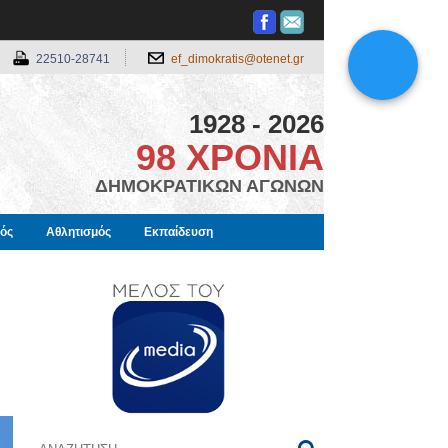
22510-28741
ef_dimokratis@otenet.gr
1928 - 2026
98 ΧΡΟΝΙΑ
ΔΗΜΟΚΡΑΤΙΚΩΝ ΑΓΩΝΩΝ
μός
Αθλητισμός
Εκπαίδευση