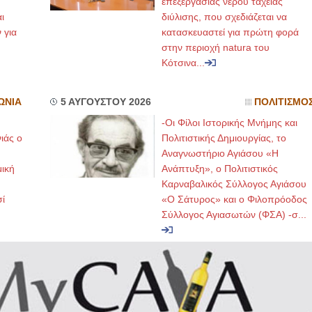
επεξεργασίας νερού ταχείας
ι
διύλισης, που σχεδιάζεται να
 για
κατασκευαστεί για πρώτη φορά
στην περιοχή natura του
Κότσινα...
ΩΝΙΑ
5 ΑΥΓΟΥΣΤΟΥ 2026
ΠΟΛΙΤΙΣΜΟ
-Οι Φίλοι Ιστορικής Μνήμης και
ιάς ο
Πολιτιστικής Δημιουργίας, το
Αναγνωστήριο Αγιάσου «Η
μική
Ανάπτυξη», ο Πολιτιστικός
Καρναβαλικός Σύλλογος Αγιάσου
ί
«Ο Σάτυρος» και ο Φιλοπρόοδος
Σύλλογος Αγιασωτών (ΦΣΑ) -σ...