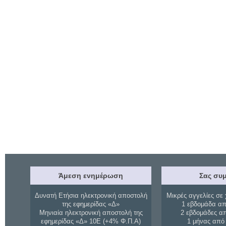
Άμεση ενημέρωση
Σας συμ
Δυνατή Ετήσια ηλεκτρονική αποστολή
Μικρές αγγελίες σε 
της εφημερίδας «Δ»
1 εβδομάδα απ
Μηνιαία ηλεκτρονική αποστολή της
2 εβδομάδες α
εφημερίδας «Δ» 10Ε (+4% Φ.Π.Α)
1 μήνας από