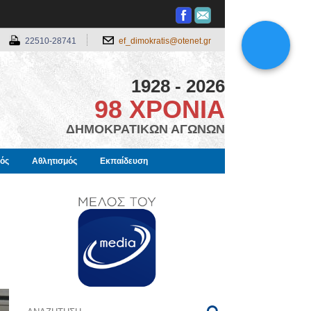
22510-28741
ef_dimokratis@otenet.gr
1928 - 2026
98 ΧΡΟΝΙΑ
ΔΗΜΟΚΡΑΤΙΚΩΝ ΑΓΩΝΩΝ
μός
Αθλητισμός
Εκπαίδευση