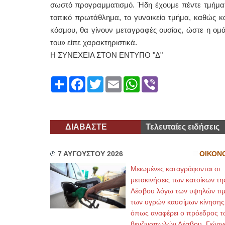
σωστό προγραμματισμό. Ήδη έχουμε πέντε τμήματα
τοπικό πρωτάθλημα, το γυναικείο τμήμα, καθώς κ
κόσμου, θα γίνουν μεταγραφές ουσίας, ώστε η ομά
του» είπε χαρακτηριστικά.
Η ΣΥΝΕΧΕΙΑ ΣΤΟΝ ΕΝΤΥΠΟ "Δ"
Share
Facebook
Twitter
Email
WhatsApp
Viber
ΔΙΑΒΑΣΤΕ
Τελευταίες ειδήσεις
7 ΑΥΓΟΥΣΤΟΥ 2026
ΟΙΚΟΝ
Μειωμένες καταγράφονται οι
μετακινήσεις των κατοίκων τη
Λέσβου λόγω των υψηλών τι
των υγρών καυσίμων κίνησης
όπως αναφέρει ο πρόεδρος τ
βενζινοπωλών Λέσβου, Γιώργ