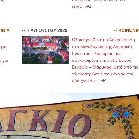
επαφ...
ΩΝΙΑ
7 ΑΥΓΟΥΣΤΟΥ 2026
ΚΟΙΝΩΝΙ
ς
Ολοκληρώθηκε η πλακόστρωση
ηκε
στο Μεγαλοχώρι της Δημοτικής
,
Ενότητας Πλωμαρίου, και
ς για
συγκεκριμένα στην οδό Σοφού
Βενιαμίν – Μάρμαρο, μετά από τις
πλακοστρώσεις που έγιναν στα
δύο χωριά τη...