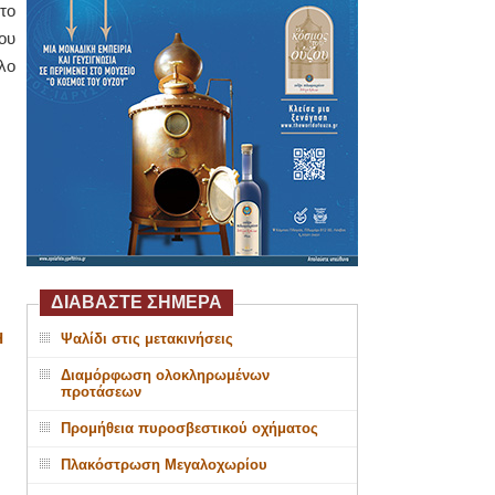
το
ου
λο
ΔΙΑΒΑΣΤΕ ΣΗΜΕΡΑ
Η
Ψαλίδι στις μετακινήσεις
Διαμόρφωση ολοκληρωμένων
προτάσεων
Προμήθεια πυροσβεστικού οχήματος
Πλακόστρωση Μεγαλοχωρίου