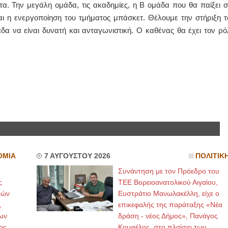
. Την μεγάλη ομάδα, τις ακαδημίες, η Β ομάδα που θα παίξει σ
αι η ενεργοποίηση του τμήματος μπάσκετ. Θέλουμε την στήριξη τ
δα να είναι δυνατή και ανταγωνιστική. Ο καθένας θα έχει τον ρό
ΟΜΙΑ
7 ΑΥΓΟΥΣΤΟΥ 2026
ΠΟΛΙΤΙΚ
Συνάντηση με τον Πρόεδρο του
ς
ΤΕΕ Βορειοανατολικού Αιγαίου,
μών
Ευστράτιο Μανωλακέλλη, είχε ο
,
επικεφαλής της παράταξης «Νέα
ων
δράση - νέος Δήμος», Πανάγος
ος
Κουφέλος, στο πλαίσιο των