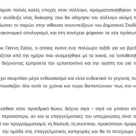
ύμισε παλιές καλές εποχές στον σύλλογο, πραγματοποιήθηκαν τ
ΙΩΑΝΝΗΣ Α. ΜΑΛΛΙΑΣ
ην ανάδειξη νέας διοίκησης που θα οδηγήσει τον σύλλογο ακόμη π
ΧΕΙΡΟΥΡΓΟΣ
έδωσαν το παρών στην αίθουσα συνεντεύξεων του Δημοτικού Σταδί
ΟΦΘΑΛΜΙΑΤΡΟΣ
Διδάκτωρ Ιατρικής Σχολής
ι οικονομικό απολογισμό, και στη συνέχεια ψήφισαν τα νέα πρόσω
Πανεπιστημίου Αθηνών
Καλλιπόλεως 3,Νέα Σμύρνη,
τηλ:210-9320215
Γιάννη Σιάλα, ο οποίος έκανε ένα πολύωρο ταξίδι για να βρεθ
Καβέτσου 10, Μυτιλήνη, τηλ:
2251038065
εται από την ημέρα που αναμείχθηκε με τα κοινά, να τοποθετηθ
δείχνοντας έμπρακτα την εμπιστοσύνη και την αγάπη του για τ
Χειρουργός Ωτορινολαρυγγολόγος
Έλενα Μπούμπα
ι σκορπίσει μέγα ενθουσιασμό και είναι ενδεικτικό το γεγονός π
Στρατιωτικός Ιατρός
ουσίαζαν όλα αυτά τα χρόνια και τώρα διαπιστώνουν πως στο ν
Διδ.Παν.Αθηνών
Διπλωματούχος Ευρ.Ακαδημίας
Πάρνηθας 95-97 Αχαρναί
2102467085 & 6938502258
email- elenboumpa@gmail.com
κάθισε στον προεδρικό θώκο, δείχνει σιγά – σιγά να μπαίνει στ
 περισσότερο, αν και οι επαγγελματικές του υποχρεώσεις είναι σ
ό τον προγραμματισμό, τη δουλειά, τη συνέπεια, προκύπτουν όμορ
 την ομάδα στις επαγγελματικές κατηγορίες και θα το πετύχουμε 