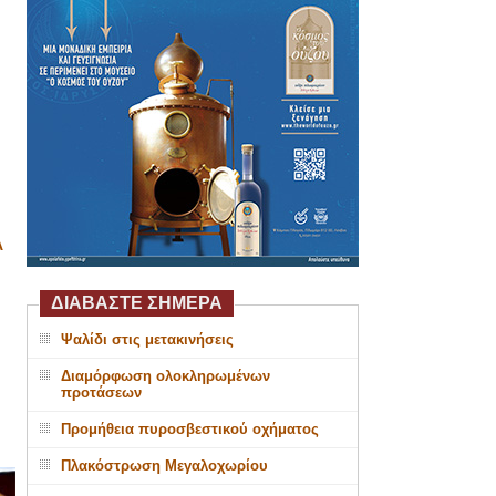
Α
ΔΙΑΒΑΣΤΕ ΣΗΜΕΡΑ
Ψαλίδι στις μετακινήσεις
Διαμόρφωση ολοκληρωμένων
προτάσεων
Προμήθεια πυροσβεστικού οχήματος
Πλακόστρωση Μεγαλοχωρίου