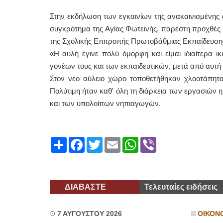
Στην εκδήλωση των εγκαινίων της ανακαινισμένης 
συγκρότημα της Αγίας Φωτεινής, παρέστη προχθές
της Σχολικής Επιτροπής Πρωτοβάθμιας Εκπαίδευσης
«Η αυλή έγινε πολύ όμορφη και είμαι ιδιαίτερα 
γονέων τους και των εκπαιδευτικών, μετά από αυτή
Στον νέο αύλειο χώρο τοποθετήθηκαν χλοοτάπητας
Πολύτιμη ήταν καθ' όλη τη διάρκεια των εργασιών
και των υπολοίπων νηπιαγωγών.
Share
Facebook
Twitter
Email
WhatsApp
Viber
ΔΙΑΒΑΣΤΕ
Τελευταίες ειδήσεις
7 ΑΥΓΟΥΣΤΟΥ 2026
ΟΙΚΟΝ