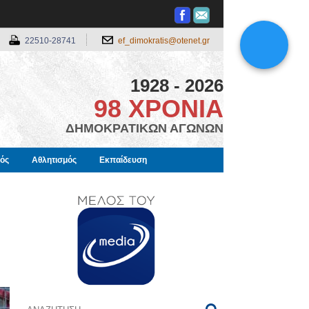
22510-28741
ef_dimokratis@otenet.gr
1928 - 2026
98 ΧΡΟΝΙΑ
ΔΗΜΟΚΡΑΤΙΚΩΝ ΑΓΩΝΩΝ
μός
Αθλητισμός
Εκπαίδευση