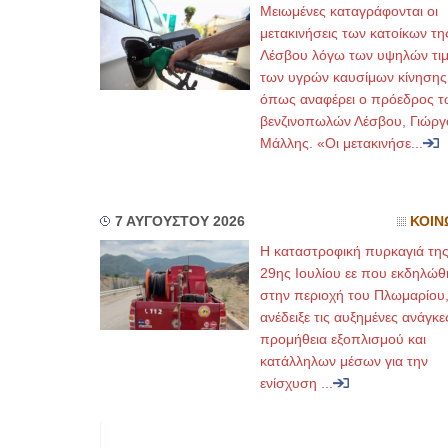
Μειωμένες καταγράφονται οι
μετακινήσεις των κατοίκων τη
Λέσβου λόγω των υψηλών τι
των υγρών καυσίμων κίνησης
όπως αναφέρει ο πρόεδρος τ
βενζινοπωλών Λέσβου, Γιώργ
Μάλλης. «Οι μετακινήσε...
7 ΑΥΓΟΥΣΤΟΥ 2026
ΚΟΙΝ
Η καταστροφική πυρκαγιά τη
29ης Ιουλίου εε που εκδηλώθ
στην περιοχή του Πλωμαρίου
ανέδειξε τις αυξημένες ανάγκε
προμήθεια εξοπλισμού και
κατάλληλων μέσων για την
ενίσχυση ...