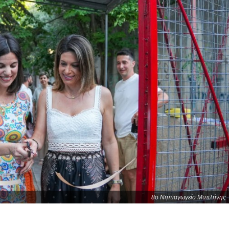
8ο Νηπιαγωγείο Μυτιλήνης