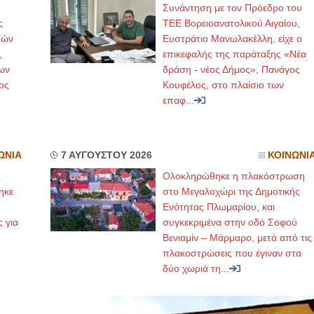
Συνάντηση με τον Πρόεδρο του
ς
ΤΕΕ Βορειοανατολικού Αιγαίου,
μών
Ευστράτιο Μανωλακέλλη, είχε ο
,
επικεφαλής της παράταξης «Νέα
ων
δράση - νέος Δήμος», Πανάγος
ος
Κουφέλος, στο πλαίσιο των
επαφ...
ΩΝΙΑ
7 ΑΥΓΟΥΣΤΟΥ 2026
ΚΟΙΝΩΝΙ
ς
Ολοκληρώθηκε η πλακόστρωση
ηκε
στο Μεγαλοχώρι της Δημοτικής
,
Ενότητας Πλωμαρίου, και
ς για
συγκεκριμένα στην οδό Σοφού
Βενιαμίν – Μάρμαρο, μετά από τις
πλακοστρώσεις που έγιναν στα
δύο χωριά τη...