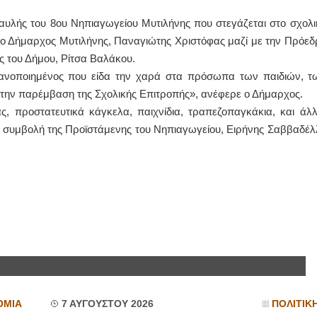
αυλής του 8ου Νηπιαγωγείου Μυτιλήνης που στεγάζεται στο σχολι
ΙΩΑΝΝΗΣ Α. ΜΑΛΛΙΑΣ
 ο Δήμαρχος Μυτιλήνης, Παναγιώτης Χριστόφας μαζί με την Πρόεδ
ΧΕΙΡΟΥΡΓΟΣ
 του Δήμου, Ρίτσα Βαλάκου.
ΟΦΘΑΛΜΙΑΤΡΟΣ
Διδάκτωρ Ιατρικής Σχολής
ικανοποιημένος που είδα την χαρά στα πρόσωπα των παιδιών, τ
Πανεπιστημίου Αθηνών
 την παρέμβαση της Σχολικής Επιτροπής», ανέφερε ο Δήμαρχος.
Καλλιπόλεως 3,Νέα Σμύρνη,
τηλ:210-9320215
, προστατευτικά κάγκελα, παιχνίδια, τραπεζοπαγκάκια, και άλλ
Καβέτσου 10, Μυτιλήνη, τηλ:
2251038065
 η συμβολή της Προϊστάμενης του Νηπιαγωγείου, Ειρήνης Σαββαδέλ
Χειρουργός Ωτορινολαρυγγολόγος
Έλενα Μπούμπα
Στρατιωτικός Ιατρός
Διδ.Παν.Αθηνών
Διπλωματούχος Ευρ.Ακαδημίας
Πάρνηθας 95-97 Αχαρναί
2102467085 & 6938502258
email- elenboumpa@gmail.com
ΟΜΙΑ
7 ΑΥΓΟΥΣΤΟΥ 2026
ΠΟΛΙΤΙΚ