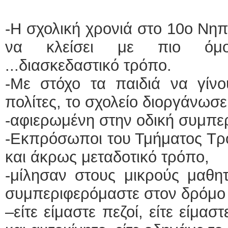
-Η σχολική χρονιά στο 10ο Νη
να κλείσει με πιο όμορ
...διασκεδαστικό τρόπο.
-Με στόχο τα παιδιά να γίνο
πολίτες, το σχολείο διοργάνωσ
-αφιερωμένη στην οδική συμπε
-Εκπρόσωποι του Τμήματος Τρο
και άκρως μεταδοτικό τρόπο,
-μίλησαν στους μικρούς μαθη
συμπεριφερόμαστε στον δρόμ
–είτε είμαστε πεζοί, είτε είμα