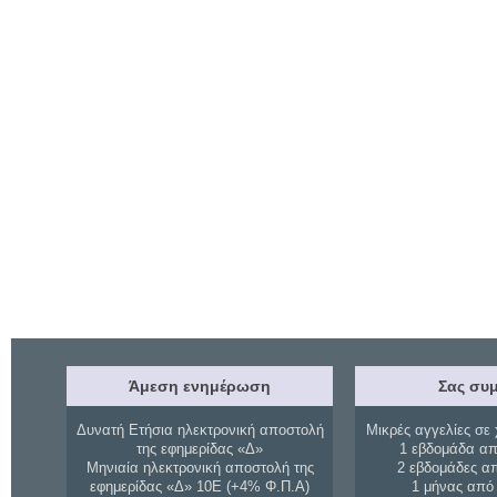
Άμεση ενημέρωση
Σας συμ
Δυνατή Ετήσια ηλεκτρονική αποστολή
Μικρές αγγελίες σε 
της εφημερίδας «Δ»
1 εβδομάδα απ
Μηνιαία ηλεκτρονική αποστολή της
2 εβδομάδες α
εφημερίδας «Δ» 10Ε (+4% Φ.Π.Α)
1 μήνας από