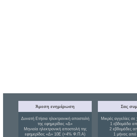
Άμεση ενημέρωση
Σας συμ
Δυνατή Ετήσια ηλεκτρονική αποστολή
Μικρές αγγελίες σε 
της εφημερίδας «Δ»
1 εβδομάδα απ
Μηνιαία ηλεκτρονική αποστολή της
2 εβδομάδες α
εφημερίδας «Δ» 10Ε (+4% Φ.Π.Α)
1 μήνας από