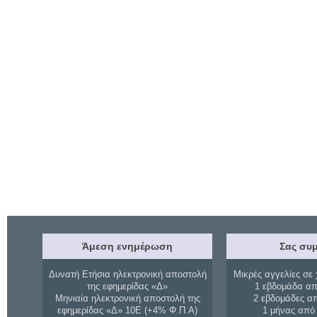
Άμεση ενημέρωση
Σας συμ
Δυνατή Ετήσια ηλεκτρονική αποστολή
Μικρές αγγελίες σε 
της εφημερίδας «Δ»
1 εβδομάδα απ
Μηνιαία ηλεκτρονική αποστολή της
2 εβδομάδες α
εφημερίδας «Δ» 10Ε (+4% Φ.Π.Α)
1 μήνας από