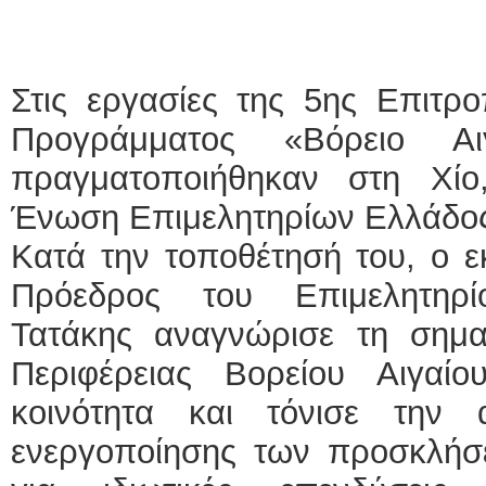
ΕΙΔΙΚΟΣ ΚΑΡΔΙ
ΚΩΝΣΤΑ
Στις εργασίες της 5ης Επιτρ
Holter π
Δοκιμασ
Προγράμματος «Βόρειο Αι
υπέρηχ
Μυτιλήν
τηλ.225
πραγματοποιήθηκαν στη Χίο
Γέρα:Πα
aronisk
Ένωση Επιμελητηρίων Ελλάδο
Φυσικοθεραπεύτρ
Κατά την τοποθέτησή του, ο 
Σταυρου
Πρόεδρος του Επιμελητηρ
Πτυχιού
ΑΤΕΙ Θ
Σύμβασ
Τατάκης αναγνώρισε τη σημα
Ασκληπ
Μυτιλήν
Περιφέρειας Βορείου Αιγαίο
τηλ. 22
κοινότητα και τόνισε την 
ενεργοποίησης των προσκλήσ