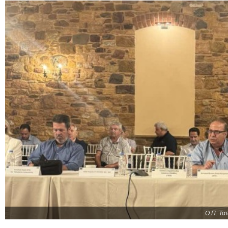
Ο Π. Τα